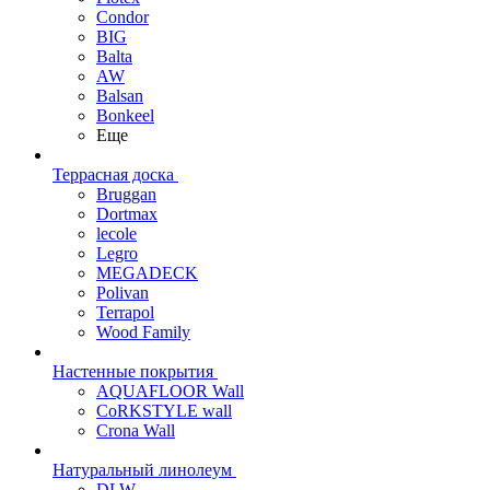
Condor
BIG
Balta
AW
Balsan
Bonkeel
Еще
Террасная доска
Bruggan
Dortmax
lecole
Legro
MEGADECK
Polivan
Terrapol
Wood Family
Настенные покрытия
AQUAFLOOR Wall
CoRKSTYLE wall
Crona Wall
Натуральный линолеум
DLW