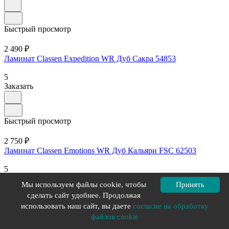
Быстрый просмотр
2 490 ₽
Ламинат Classen Expedition WR Дуб Сакра 54853
5
Заказать
Быстрый просмотр
2 750 ₽
Ламинат Classen Emotions WR Дуб Кальяри FSC 62503
5
Заказать
Мы используем файлы cookie, чтобы
Принять
сделать сайт удобнее. Продолжая
использовать наш сайт, вы даете
согласие на обработку
Загрузить еще
файлов cookie