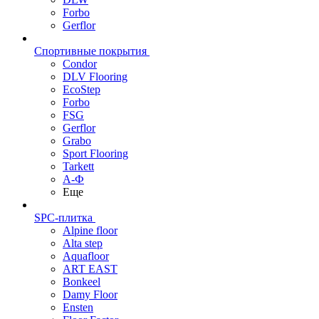
Forbo
Gerflor
Спортивные покрытия
Condor
DLV Flooring
EcoStep
Forbo
FSG
Gerflor
Grabo
Sport Flooring
Tarkett
А-Ф
Еще
SPC-плитка
Alpine floor
Alta step
Aquafloor
ART EAST
Bonkeel
Damy Floor
Ensten