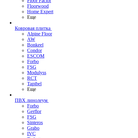
Floor Factor
Floorwood
Home Expert
Еще
Ковровая плитка
Alpine Floor
AW
Bonkeel
Condor
ESCOM
Forbo
FSG
Modulyss
RCT
Tapibel
Еще
ПВХ линолеум
Forbo
Gerflor
FSG
Sinteros
Grabo
IVC