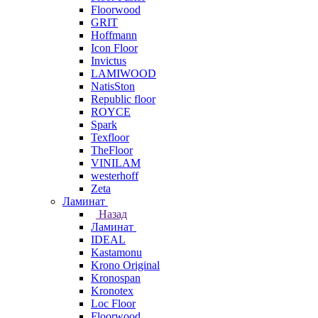
Floorwood
GRIT
Hoffmann
Icon Floor
Invictus
LAMIWOOD
NatisSton
Republic floor
ROYCE
Spark
Texfloor
TheFloor
VINILAM
westerhoff
Zeta
Ламинат
Назад
Ламинат
IDEAL
Kastamonu
Krono Original
Kronospan
Kronotex
Loc Floor
Floorwood