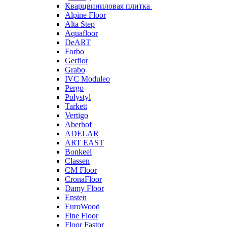
Кварцвиниловая плитка
Alpine Floor
Alta Step
Aquafloor
DeART
Forbo
Gerflor
Grabo
IVC Moduleo
Pergo
Polystyl
Tarkett
Vertigo
Aberhof
ADELAR
ART EAST
Bonkeel
Classen
CM Floor
CronaFloor
Damy Floor
Ensten
EuroWood
Fine Floor
Floor Fastor