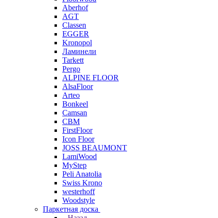
Aberhof
AGT
Classen
EGGER
Kronopol
Ламинели
Tarkett
Pergo
ALPINE FLOOR
AlsaFloor
Arteo
Bonkeel
Camsan
CBM
FirstFloor
Icon Floor
JOSS BEAUMONT
LamiWood
MyStep
Peli Anatolia
Swiss Krono
westerhoff
Woodstyle
Паркетная доска
Назад