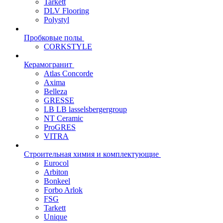
Tarkett
DLV Flooring
Polystyl
Пробковые полы
CORKSTYLE
Керамогранит
Atlas Concorde
Axima
Belleza
GRESSE
LB LB lasselsbergergroup
NT Ceramic
ProGRES
VITRA
Строительная химия и комплектующие
Eurocol
Arbiton
Bonkeel
Forbo Arlok
FSG
Tarkett
Unique