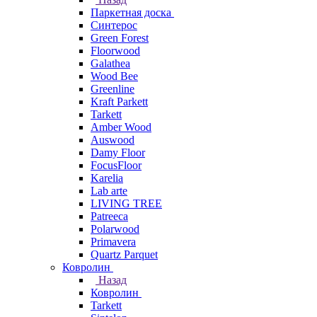
Паркетная доска
Синтерос
Green Forest
Floorwood
Galathea
Wood Bee
Greenline
Kraft Parkett
Tarkett
Amber Wood
Auswood
Damy Floor
FocusFloor
Karelia
Lab arte
LIVING TREE
Patreeca
Polarwood
Primavera
Quartz Parquet
Ковролин
Назад
Ковролин
Tarkett