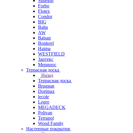
Sintelon
Forbo
Flotex
Condor
BIG
Balta
AW
Balsan
Bonkeel
Haima
WESTFIELD
Зартекс
Меринос
Террасная доска
Назад
Террасная доска
Bruggan
Dortmax
lecole
Legro
MEGADECK
Polivan
Terrapol
Wood Family
Настенные покрытия