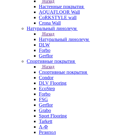
Назад
Настенные покрытия
AQUAFLOOR Wall
CoRKSTYLE wall
Crona Wall
Натуральный линолеум
Назад
Натуральный линолеум
DLW
Forbo
Gerflor
Спортивные покрытия
Назад
Спортивные покрытия
Condor
DLV Flooring
EcoStep
Forbo
FSG
Gerflor
Grabo
Sport Flooring
Tarkett
А-Ф
Резипол