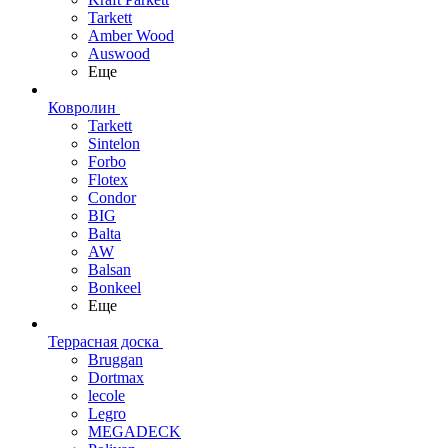
Tarkett
Amber Wood
Auswood
Еще
Ковролин
Tarkett
Sintelon
Forbo
Flotex
Condor
BIG
Balta
AW
Balsan
Bonkeel
Еще
Террасная доска
Bruggan
Dortmax
lecole
Legro
MEGADECK