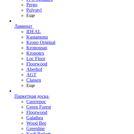
Pergo
Polystyl
Еще
Ламинат
IDEAL
Kastamonu
Krono Original
Kronospan
Kronotex
Loc Floor
Floorwood
Aberhof
AGT
Classen
Еще
Паркетная доска
Синтерос
Green Forest
Floorwood
Galathea
Wood Bee
Greenline
Kraft Parkett