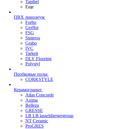
Tapibel
Еще
ПВХ линолеум
Forbo
Gerflor
FSG
Sinteros
Grabo
IVC
Tarkett
DLV Flooring
Polystyl
Пробковые полы
CORKSTYLE
Керамогранит
Atlas Concorde
Axima
Belleza
GRESSE
LB LB lasselsbergergroup
NT Ceramic
ProGRES