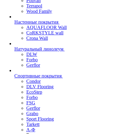
Polivan
Terrapol
Wood Family
Настенные покрытия
AQUAFLOOR Wall
CoRKSTYLE wall
Crona Wall
Натуральный линолеум
DLW
Forbo
Gerflor
Спортивные покрытия
Condor
DLV Flooring
EcoStep
Forbo
FSG
Gerflor
Grabo
Sport Flooring
Tarkett
А-Ф