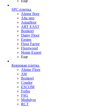
Еще
SPC-плитка
Alpine floor
Alta step
Aquafloor
ART EAST
Bonkeel
Damy Floor
Ensten
Floor Factor
Floorwood
Home Expert
Еще
Ковровая плитка
Alpine Floor
AW
Bonkeel
Condor
ESCOM
Forbo
FSG
Modulyss
RCT