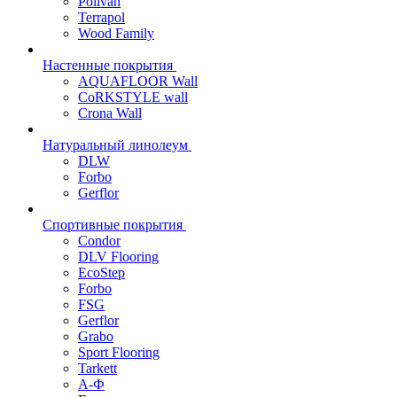
Polivan
Terrapol
Wood Family
Настенные покрытия
AQUAFLOOR Wall
CoRKSTYLE wall
Crona Wall
Натуральный линолеум
DLW
Forbo
Gerflor
Спортивные покрытия
Condor
DLV Flooring
EcoStep
Forbo
FSG
Gerflor
Grabo
Sport Flooring
Tarkett
А-Ф