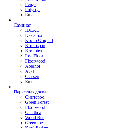
Pergo
Polystyl
Еще
Ламинат
IDEAL
Kastamonu
Krono Original
Kronospan
Kronotex
Loc Floor
Floorwood
Aberhof
AGT
Classen
Еще
Паркетная доска
Синтерос
Green Forest
Floorwood
Galathea
Wood Bee
Greenline
Kraft Parkett