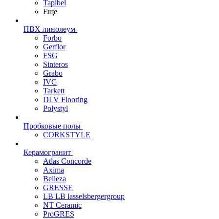
Tapibel
Еще
ПВХ линолеум
Forbo
Gerflor
FSG
Sinteros
Grabo
IVC
Tarkett
DLV Flooring
Polystyl
Пробковые полы
CORKSTYLE
Керамогранит
Atlas Concorde
Axima
Belleza
GRESSE
LB LB lasselsbergergroup
NT Ceramic
ProGRES