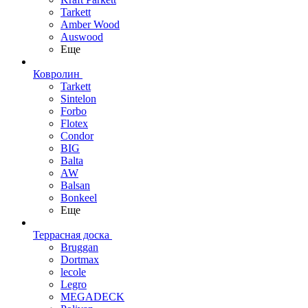
Tarkett
Amber Wood
Auswood
Еще
Ковролин
Tarkett
Sintelon
Forbo
Flotex
Condor
BIG
Balta
AW
Balsan
Bonkeel
Еще
Террасная доска
Bruggan
Dortmax
lecole
Legro
MEGADECK