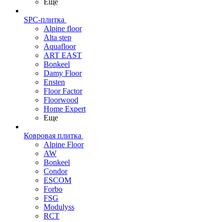
Еще
SPC-плитка
Alpine floor
Alta step
Aquafloor
ART EAST
Bonkeel
Damy Floor
Ensten
Floor Factor
Floorwood
Home Expert
Еще
Ковровая плитка
Alpine Floor
AW
Bonkeel
Condor
ESCOM
Forbo
FSG
Modulyss
RCT