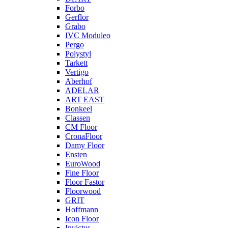
Forbo
Gerflor
Grabo
IVC Moduleo
Pergo
Polystyl
Tarkett
Vertigo
Aberhof
ADELAR
ART EAST
Bonkeel
Classen
CM Floor
CronaFloor
Damy Floor
Ensten
EuroWood
Fine Floor
Floor Fastor
Floorwood
GRIT
Hoffmann
Icon Floor
Invictus