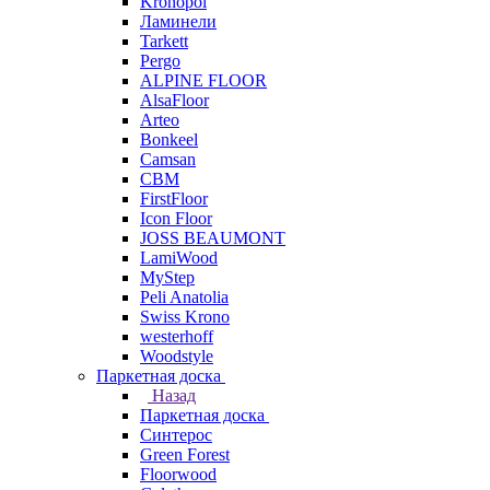
Kronopol
Ламинели
Tarkett
Pergo
ALPINE FLOOR
AlsaFloor
Arteo
Bonkeel
Camsan
CBM
FirstFloor
Icon Floor
JOSS BEAUMONT
LamiWood
MyStep
Peli Anatolia
Swiss Krono
westerhoff
Woodstyle
Паркетная доска
Назад
Паркетная доска
Синтерос
Green Forest
Floorwood