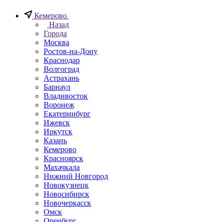
Кемерово
Назад
Города
Москва
Ростов-на-Дону
Краснодар
Волгоград
Астрахань
Барнаул
Владивосток
Воронеж
Екатеринбург
Ижевск
Иркутск
Казань
Кемерово
Красноярск
Махачкала
Нижний Новгород
Новокузнецк
Новосибирск
Новочеркаcск
Омск
Оренбург