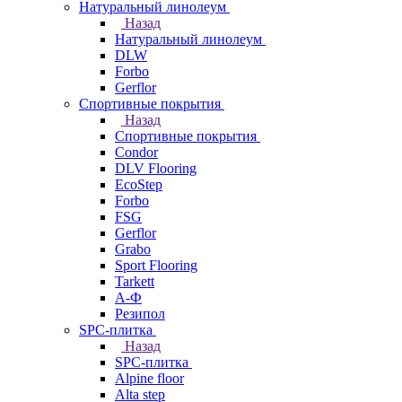
Натуральный линолеум
Назад
Натуральный линолеум
DLW
Forbo
Gerflor
Спортивные покрытия
Назад
Спортивные покрытия
Condor
DLV Flooring
EcoStep
Forbo
FSG
Gerflor
Grabo
Sport Flooring
Tarkett
А-Ф
Резипол
SPC-плитка
Назад
SPC-плитка
Alpine floor
Alta step