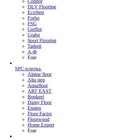
Condor
DLV Flooring
EcoStep
Forbo
FSG
Gerflor
Grabo
Sport Flooring
Tarkett
А-Ф
Еще
SPC-плитка
Alpine floor
Alta step
Aquafloor
ART EAST
Bonkeel
Damy Floor
Ensten
Floor Factor
Floorwood
Home Expert
Еще