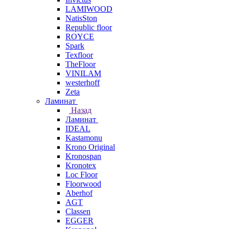
LAMIWOOD
NatisSton
Republic floor
ROYCE
Spark
Texfloor
TheFloor
VINILAM
westerhoff
Zeta
Ламинат
Назад
Ламинат
IDEAL
Kastamonu
Krono Original
Kronospan
Kronotex
Loc Floor
Floorwood
Aberhof
AGT
Classen
EGGER