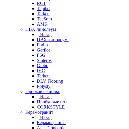
RCT
Tapibel
Tarkett
TecSom
АМК
ПВХ линолеум
Назад
ПВХ линолеум
Forbo
Gerflor
FSG
Sinteros
Grabo
IVC
Tarkett
DLV Flooring
Polystyl
Пробковые полы
Назад
Пробковые полы
CORKSTYLE
Керамогранит
Назад
Керамогранит
Atlas Concorde