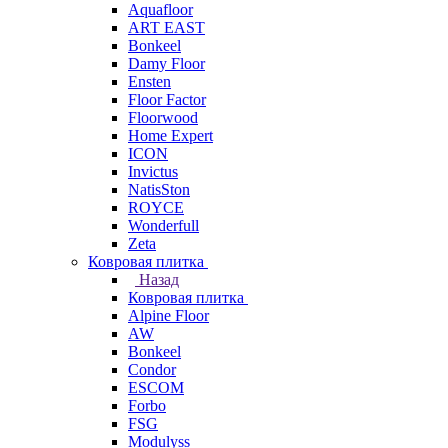
Aquafloor
ART EAST
Bonkeel
Damy Floor
Ensten
Floor Factor
Floorwood
Home Expert
ICON
Invictus
NatisSton
ROYCE
Wonderfull
Zeta
Ковровая плитка
Назад
Ковровая плитка
Alpine Floor
AW
Bonkeel
Condor
ESCOM
Forbo
FSG
Modulyss