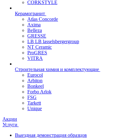
CORKSTYLE
Керамогранит
Atlas Concorde
Axima
Belleza
GRESSE
LB LB lasselsbergergroup
NT Ceramic
ProGRES
VITRA
Строительная химия и комплектующие
Eurocol
Arbiton
Bonkeel
Forbo Arlok
FSG
Tarkett
Unique
Акции
Услуги
Выездная демонстрация образцов