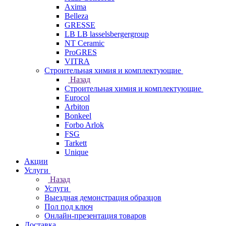
Axima
Belleza
GRESSE
LB LB lasselsbergergroup
NT Ceramic
ProGRES
VITRA
Строительная химия и комплектующие
Назад
Строительная химия и комплектующие
Eurocol
Arbiton
Bonkeel
Forbo Arlok
FSG
Tarkett
Unique
Акции
Услуги
Назад
Услуги
Выездная демонстрация образцов
Пол под ключ
Онлайн-презентация товаров
Доставка