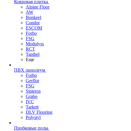
Ковровая плитка
Alpine Floor
AW
Bonkeel
Condor
ESCOM
Forbo
FSG
Modulyss
RCT
Tapibel
Еще
ПВХ линолеум
Forbo
Gerflor
FSG
Sinteros
Grabo
IVC
Tarkett
DLV Flooring
Polystyl
Пробковые полы