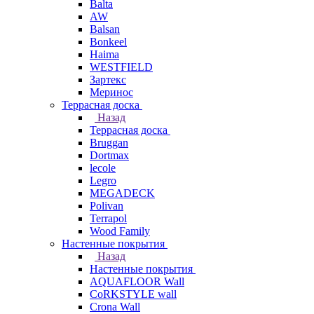
Balta
AW
Balsan
Bonkeel
Haima
WESTFIELD
Зартекс
Меринос
Террасная доска
Назад
Террасная доска
Bruggan
Dortmax
lecole
Legro
MEGADECK
Polivan
Terrapol
Wood Family
Настенные покрытия
Назад
Настенные покрытия
AQUAFLOOR Wall
CoRKSTYLE wall
Crona Wall