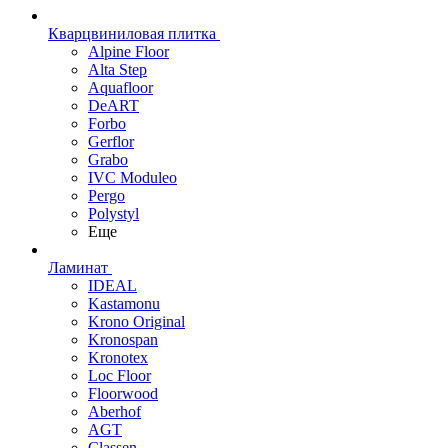
Кварцвиниловая плитка
Alpine Floor
Alta Step
Aquafloor
DeART
Forbo
Gerflor
Grabo
IVC Moduleo
Pergo
Polystyl
Еще
Ламинат
IDEAL
Kastamonu
Krono Original
Kronospan
Kronotex
Loc Floor
Floorwood
Aberhof
AGT
Classen