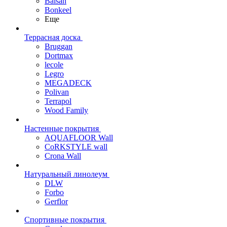
Balsan
Bonkeel
Еще
Террасная доска
Bruggan
Dortmax
lecole
Legro
MEGADECK
Polivan
Terrapol
Wood Family
Настенные покрытия
AQUAFLOOR Wall
CoRKSTYLE wall
Crona Wall
Натуральный линолеум
DLW
Forbo
Gerflor
Спортивные покрытия