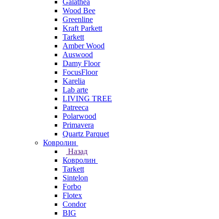
Galathea
Wood Bee
Greenline
Kraft Parkett
Tarkett
Amber Wood
Auswood
Damy Floor
FocusFloor
Karelia
Lab arte
LIVING TREE
Patreeca
Polarwood
Primavera
Quartz Parquet
Ковролин
Назад
Ковролин
Tarkett
Sintelon
Forbo
Flotex
Condor
BIG