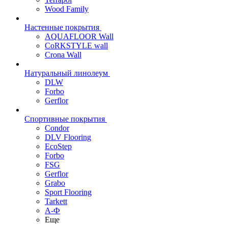
Wood Family
Настенные покрытия
AQUAFLOOR Wall
CoRKSTYLE wall
Crona Wall
Натуральный линолеум
DLW
Forbo
Gerflor
Спортивные покрытия
Condor
DLV Flooring
EcoStep
Forbo
FSG
Gerflor
Grabo
Sport Flooring
Tarkett
А-Ф
Еще