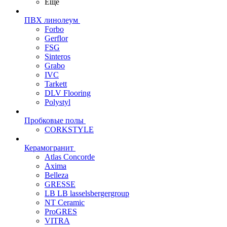
Еще
ПВХ линолеум
Forbo
Gerflor
FSG
Sinteros
Grabo
IVC
Tarkett
DLV Flooring
Polystyl
Пробковые полы
CORKSTYLE
Керамогранит
Atlas Concorde
Axima
Belleza
GRESSE
LB LB lasselsbergergroup
NT Ceramic
ProGRES
VITRA