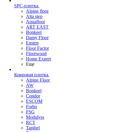
SPC-плитка
Alpine floor
Alta step
Aquafloor
ART EAST
Bonkeel
Damy Floor
Ensten
Floor Factor
Floorwood
Home Expert
Еще
Ковровая плитка
Alpine Floor
AW
Bonkeel
Condor
ESCOM
Forbo
FSG
Modulyss
RCT
Tapibel