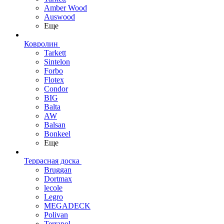
Amber Wood
Auswood
Еще
Ковролин
Tarkett
Sintelon
Forbo
Flotex
Condor
BIG
Balta
AW
Balsan
Bonkeel
Еще
Террасная доска
Bruggan
Dortmax
lecole
Legro
MEGADECK
Polivan
Terrapol