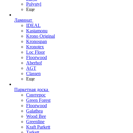
Polystyl
Еще
Ламинат
IDEAL
Kastamonu
Krono Original
Kronospan
Kronotex
Loc Floor
Floorwood
Aberhof
AGT
Classen
Еще
Паркетная доска
Синтерос
Green Forest
Floorwood
Galathea
Wood Bee
Greenline
Kraft Parkett
Tarkett