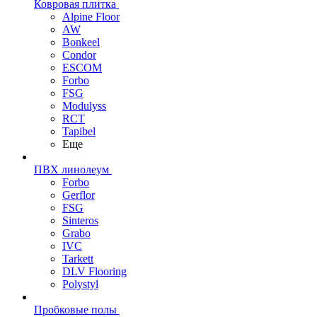
Ковровая плитка
Alpine Floor
AW
Bonkeel
Condor
ESCOM
Forbo
FSG
Modulyss
RCT
Tapibel
Еще
ПВХ линолеум
Forbo
Gerflor
FSG
Sinteros
Grabo
IVC
Tarkett
DLV Flooring
Polystyl
Пробковые полы