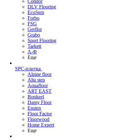
Condor
DLV Flooring
EcoStep
Forbo
FSG
Gerflor
Grabo
Sport Flooring
Tarkett
А-Ф
Еще
SPC-плитка
Alpine floor
Alta step
Aquafloor
ART EAST
Bonkeel
Damy Floor
Ensten
Floor Factor
Floorwood
Home Expert
Еще