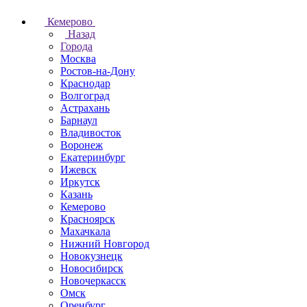
Кемерово
Назад
Города
Москва
Ростов-на-Дону
Краснодар
Волгоград
Астрахань
Барнаул
Владивосток
Воронеж
Екатеринбург
Ижевск
Иркутск
Казань
Кемерово
Красноярск
Махачкала
Нижний Новгород
Новокузнецк
Новосибирск
Новочеркаcск
Омск
Оренбург