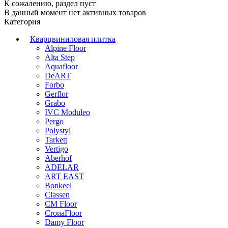
К сожалению, раздел пуст
В данный момент нет активных товаров
Категория
Кварцвиниловая плитка
Alpine Floor
Alta Step
Aquafloor
DeART
Forbo
Gerflor
Grabo
IVC Moduleo
Pergo
Polystyl
Tarkett
Vertigo
Aberhof
ADELAR
ART EAST
Bonkeel
Classen
CM Floor
CronaFloor
Damy Floor