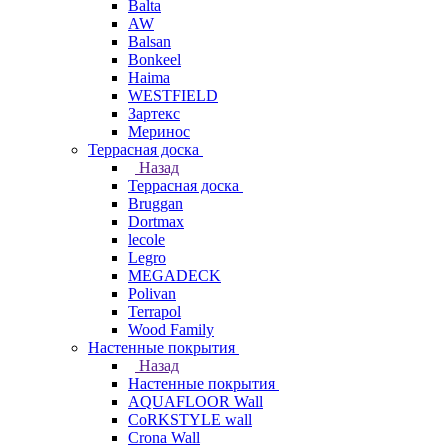
Balta
AW
Balsan
Bonkeel
Haima
WESTFIELD
Зартекс
Меринос
Террасная доска
Назад
Террасная доска
Bruggan
Dortmax
lecole
Legro
MEGADECK
Polivan
Terrapol
Wood Family
Настенные покрытия
Назад
Настенные покрытия
AQUAFLOOR Wall
CoRKSTYLE wall
Crona Wall