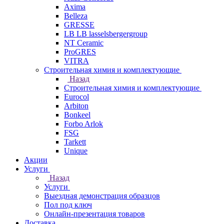
Axima
Belleza
GRESSE
LB LB lasselsbergergroup
NT Ceramic
ProGRES
VITRA
Строительная химия и комплектующие
Назад
Строительная химия и комплектующие
Eurocol
Arbiton
Bonkeel
Forbo Arlok
FSG
Tarkett
Unique
Акции
Услуги
Назад
Услуги
Выездная демонстрация образцов
Пол под ключ
Онлайн-презентация товаров
Доставка