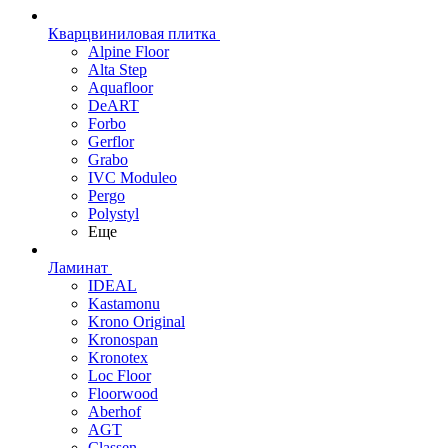
Кварцвиниловая плитка
Alpine Floor
Alta Step
Aquafloor
DeART
Forbo
Gerflor
Grabo
IVC Moduleo
Pergo
Polystyl
Еще
Ламинат
IDEAL
Kastamonu
Krono Original
Kronospan
Kronotex
Loc Floor
Floorwood
Aberhof
AGT
Classen