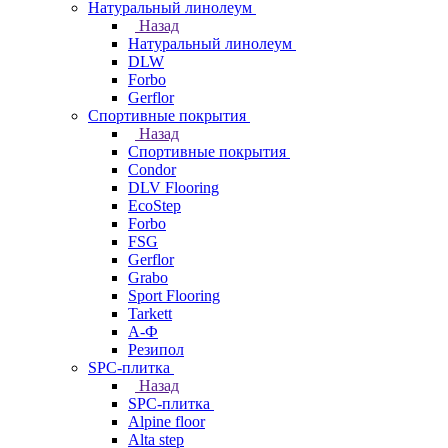
Натуральный линолеум
Назад
Натуральный линолеум
DLW
Forbo
Gerflor
Спортивные покрытия
Назад
Спортивные покрытия
Condor
DLV Flooring
EcoStep
Forbo
FSG
Gerflor
Grabo
Sport Flooring
Tarkett
А-Ф
Резипол
SPC-плитка
Назад
SPC-плитка
Alpine floor
Alta step