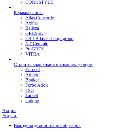
CORKSTYLE
Керамогранит
Atlas Concorde
Axima
Belleza
GRESSE
LB LB lasselsbergergroup
NT Ceramic
ProGRES
VITRA
Строительная химия и комплектующие
Eurocol
Arbiton
Bonkeel
Forbo Arlok
FSG
Tarkett
Unique
Акции
Услуги
Выездная демонстрация образцов