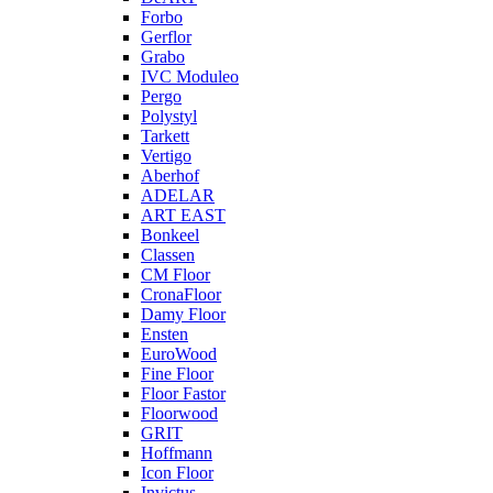
Forbo
Gerflor
Grabo
IVC Moduleo
Pergo
Polystyl
Tarkett
Vertigo
Aberhof
ADELAR
ART EAST
Bonkeel
Classen
CM Floor
CronaFloor
Damy Floor
Ensten
EuroWood
Fine Floor
Floor Fastor
Floorwood
GRIT
Hoffmann
Icon Floor
Invictus