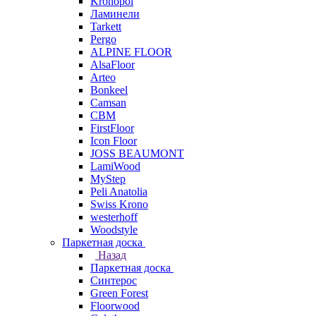
Kronopol
Ламинели
Tarkett
Pergo
ALPINE FLOOR
AlsaFloor
Arteo
Bonkeel
Camsan
CBM
FirstFloor
Icon Floor
JOSS BEAUMONT
LamiWood
MyStep
Peli Anatolia
Swiss Krono
westerhoff
Woodstyle
Паркетная доска
Назад
Паркетная доска
Синтерос
Green Forest
Floorwood