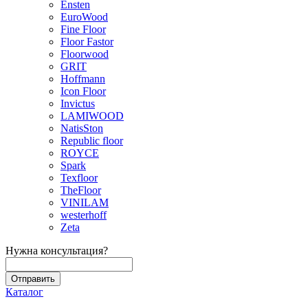
Ensten
EuroWood
Fine Floor
Floor Fastor
Floorwood
GRIT
Hoffmann
Icon Floor
Invictus
LAMIWOOD
NatisSton
Republic floor
ROYCE
Spark
Texfloor
TheFloor
VINILAM
westerhoff
Zeta
Нужна консультация?
Каталог