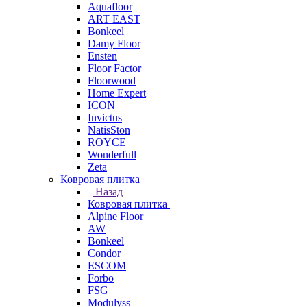
Aquafloor
ART EAST
Bonkeel
Damy Floor
Ensten
Floor Factor
Floorwood
Home Expert
ICON
Invictus
NatisSton
ROYCE
Wonderfull
Zeta
Ковровая плитка
Назад
Ковровая плитка
Alpine Floor
AW
Bonkeel
Condor
ESCOM
Forbo
FSG
Modulyss