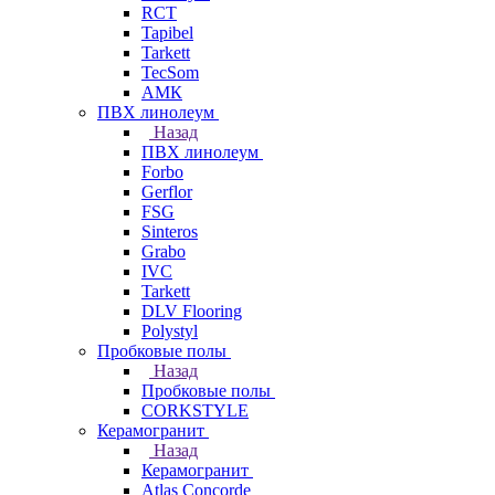
RCT
Tapibel
Tarkett
TecSom
АМК
ПВХ линолеум
Назад
ПВХ линолеум
Forbo
Gerflor
FSG
Sinteros
Grabo
IVC
Tarkett
DLV Flooring
Polystyl
Пробковые полы
Назад
Пробковые полы
CORKSTYLE
Керамогранит
Назад
Керамогранит
Atlas Concorde