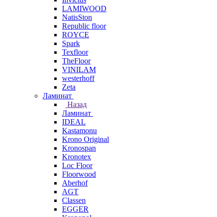
LAMIWOOD
NatisSton
Republic floor
ROYCE
Spark
Texfloor
TheFloor
VINILAM
westerhoff
Zeta
Ламинат
Назад
Ламинат
IDEAL
Kastamonu
Krono Original
Kronospan
Kronotex
Loc Floor
Floorwood
Aberhof
AGT
Classen
EGGER