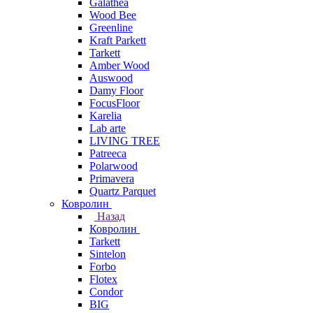
Galathea
Wood Bee
Greenline
Kraft Parkett
Tarkett
Amber Wood
Auswood
Damy Floor
FocusFloor
Karelia
Lab arte
LIVING TREE
Patreeca
Polarwood
Primavera
Quartz Parquet
Ковролин
Назад
Ковролин
Tarkett
Sintelon
Forbo
Flotex
Condor
BIG