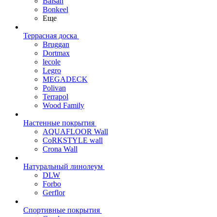
Balsan
Bonkeel
Еще
Террасная доска
Bruggan
Dortmax
lecole
Legro
MEGADECK
Polivan
Terrapol
Wood Family
Настенные покрытия
AQUAFLOOR Wall
CoRKSTYLE wall
Crona Wall
Натуральный линолеум
DLW
Forbo
Gerflor
Спортивные покрытия