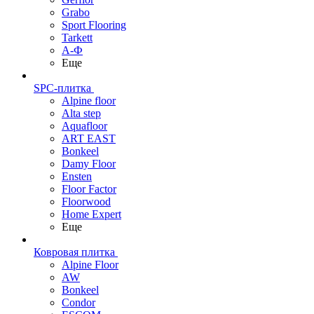
Grabo
Sport Flooring
Tarkett
А-Ф
Еще
SPC-плитка
Alpine floor
Alta step
Aquafloor
ART EAST
Bonkeel
Damy Floor
Ensten
Floor Factor
Floorwood
Home Expert
Еще
Ковровая плитка
Alpine Floor
AW
Bonkeel
Condor