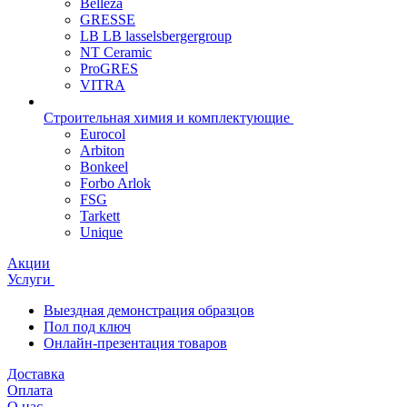
Belleza
GRESSE
LB LB lasselsbergergroup
NT Ceramic
ProGRES
VITRA
Строительная химия и комплектующие
Eurocol
Arbiton
Bonkeel
Forbo Arlok
FSG
Tarkett
Unique
Акции
Услуги
Выездная демонстрация образцов
Пол под ключ
Онлайн-презентация товаров
Доставка
Оплата
О нас