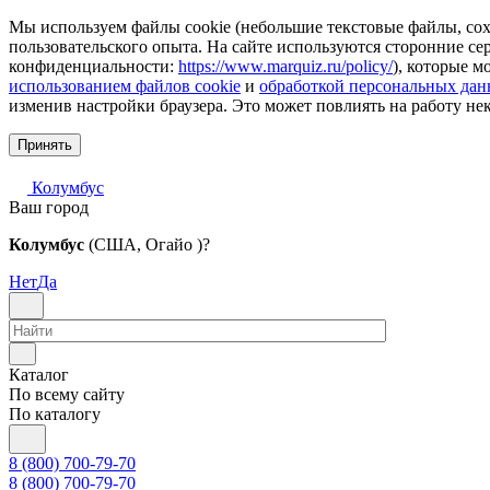
Мы используем файлы cookie (небольшие текстовые файлы, сохр
пользовательского опыта. На сайте используются сторонние с
конфиденциальности:
https://www.marquiz.ru/policy/
), которые м
использованием файлов cookie
и
обработкой персональных да
изменив настройки браузера. Это может повлиять на работу не
Принять
Колумбус
Ваш город
Колумбус
(США, Огайо )?
Нет
Да
Каталог
По всему сайту
По каталогу
8 (800) 700-79-70
8 (800) 700-79-70