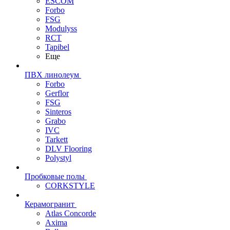
ESCOM
Forbo
FSG
Modulyss
RCT
Tapibel
Еще
ПВХ линолеум
Forbo
Gerflor
FSG
Sinteros
Grabo
IVC
Tarkett
DLV Flooring
Polystyl
Пробковые полы
CORKSTYLE
Керамогранит
Atlas Concorde
Axima