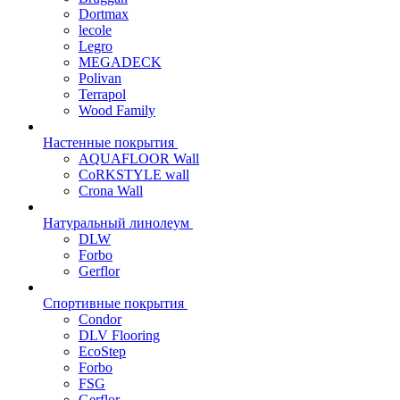
Dortmax
lecole
Legro
MEGADECK
Polivan
Terrapol
Wood Family
Настенные покрытия
AQUAFLOOR Wall
CoRKSTYLE wall
Crona Wall
Натуральный линолеум
DLW
Forbo
Gerflor
Спортивные покрытия
Condor
DLV Flooring
EcoStep
Forbo
FSG
Gerflor