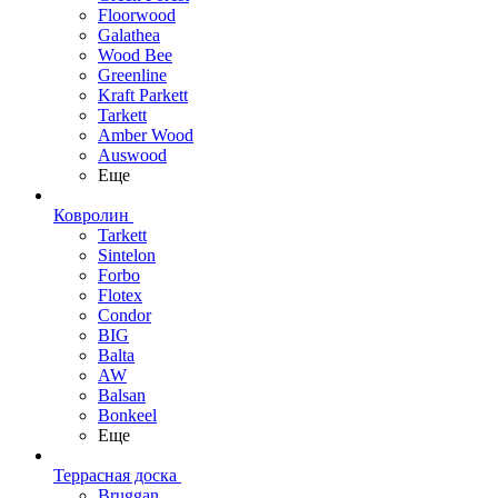
Floorwood
Galathea
Wood Bee
Greenline
Kraft Parkett
Tarkett
Amber Wood
Auswood
Еще
Ковролин
Tarkett
Sintelon
Forbo
Flotex
Condor
BIG
Balta
AW
Balsan
Bonkeel
Еще
Террасная доска
Bruggan