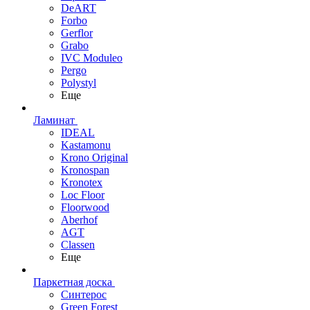
DeART
Forbo
Gerflor
Grabo
IVC Moduleo
Pergo
Polystyl
Еще
Ламинат
IDEAL
Kastamonu
Krono Original
Kronospan
Kronotex
Loc Floor
Floorwood
Aberhof
AGT
Classen
Еще
Паркетная доска
Синтерос
Green Forest