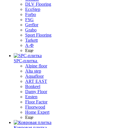
DLV Flooring
EcoStep
Forbo
FSG
Gerflor
Grabo
Sport Flooring
Tarkett
А-Ф
Еще
SPC-плитка
Alpine floor
Alta step
Aquafloor
ART EAST
Bonkeel
Damy Floor
Ensten
Floor Factor
Floorwood
Home Expert
Еще
Ковровая плитка