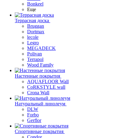
Bonkeel
Еще
Террасная доска
Bruggan
Dortmax
lecole
Legro
MEGADECK
Polivan
Terrapol
Wood Family
Настенные покрытия
AQUAFLOOR Wall
CoRKSTYLE wall
Crona Wall
Натуральный линолеум
DLW
Forbo
Gerflor
Спортивные покрытия
Condor