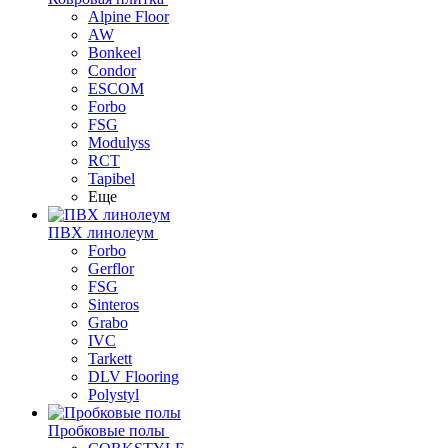
Alpine Floor
AW
Bonkeel
Condor
ESCOM
Forbo
FSG
Modulyss
RCT
Tapibel
Еще
ПВХ линолеум
Forbo
Gerflor
FSG
Sinteros
Grabo
IVC
Tarkett
DLV Flooring
Polystyl
Пробковые полы