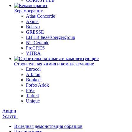
CORKSTYLE
Керамогранит
Atlas Concorde
Axima
Belleza
GRESSE
LB LB lasselsbergergroup
NT Ceramic
ProGRES
VITRA
Строительная химия и комплектующие
Eurocol
Arbiton
Bonkeel
Forbo Arlok
FSG
Tarkett
Unique
Акции
Услуги
Выездная демонстрация образцов
Пол под ключ