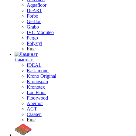
Aquafloor
DeART
Forbo
Gerflor
Grabo
IVC Moduleo
Pergo
Polystyl
Еще
Ламинат
IDEAL
Kastamonu
Krono Original
Kronospan
Kronotex
Loc Floor
Floorwood
Aberhof
AGT
Classen
Еще