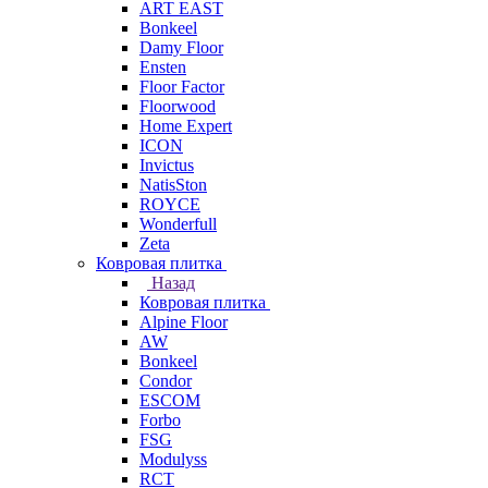
ART EAST
Bonkeel
Damy Floor
Ensten
Floor Factor
Floorwood
Home Expert
ICON
Invictus
NatisSton
ROYCE
Wonderfull
Zeta
Ковровая плитка
Назад
Ковровая плитка
Alpine Floor
AW
Bonkeel
Condor
ESCOM
Forbo
FSG
Modulyss
RCT