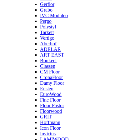
Gerflor
Grabo
IVC Moduleo
Pergo
Polystyl
Tarkett
Vertigo
Aberhof
ADELAR
ART EAST
Bonkeel
Classen
CM Floor
CronaFloor
Damy Floor
Ensten
EuroWood
Fine Floor
Floor Fastor
Floorwood
GRIT
Hoffmann
Icon Floor
Invictus
LAMIWOOD