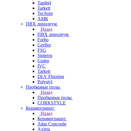
Tapibel
Tarkett
TecSom
АМК
ПВХ линолеум
Назад
ПВХ линолеум
Forbo
Gerflor
FSG
Sinteros
Grabo
IVC
Tarkett
DLV Flooring
Polystyl
Пробковые полы
Назад
Пробковые полы
CORKSTYLE
Керамогранит
Назад
Керамогранит
Atlas Concorde
Axima