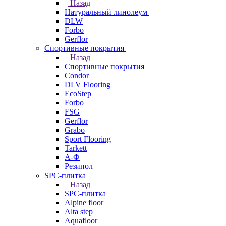
Назад
Натуральный линолеум
DLW
Forbo
Gerflor
Спортивные покрытия
Назад
Спортивные покрытия
Condor
DLV Flooring
EcoStep
Forbo
FSG
Gerflor
Grabo
Sport Flooring
Tarkett
А-Ф
Резипол
SPC-плитка
Назад
SPC-плитка
Alpine floor
Alta step
Aquafloor