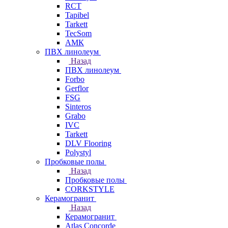
RCT
Tapibel
Tarkett
TecSom
АМК
ПВХ линолеум
Назад
ПВХ линолеум
Forbo
Gerflor
FSG
Sinteros
Grabo
IVC
Tarkett
DLV Flooring
Polystyl
Пробковые полы
Назад
Пробковые полы
CORKSTYLE
Керамогранит
Назад
Керамогранит
Atlas Concorde