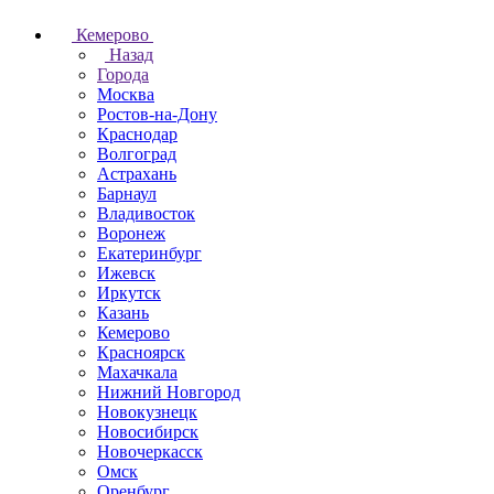
Кемерово
Назад
Города
Москва
Ростов-на-Дону
Краснодар
Волгоград
Астрахань
Барнаул
Владивосток
Воронеж
Екатеринбург
Ижевск
Иркутск
Казань
Кемерово
Красноярск
Махачкала
Нижний Новгород
Новокузнецк
Новосибирск
Новочеркаcск
Омск
Оренбург