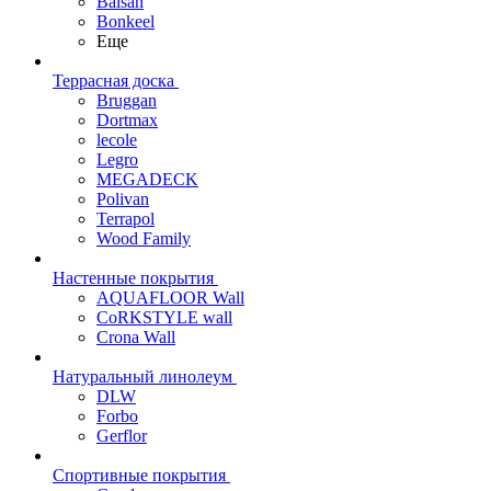
Balsan
Bonkeel
Еще
Террасная доска
Bruggan
Dortmax
lecole
Legro
MEGADECK
Polivan
Terrapol
Wood Family
Настенные покрытия
AQUAFLOOR Wall
CoRKSTYLE wall
Crona Wall
Натуральный линолеум
DLW
Forbo
Gerflor
Спортивные покрытия