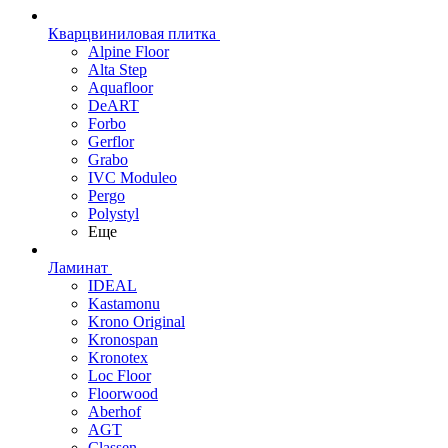
Кварцвиниловая плитка
Alpine Floor
Alta Step
Aquafloor
DeART
Forbo
Gerflor
Grabo
IVC Moduleo
Pergo
Polystyl
Еще
Ламинат
IDEAL
Kastamonu
Krono Original
Kronospan
Kronotex
Loc Floor
Floorwood
Aberhof
AGT
Classen