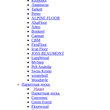
Kronopol
Ламинели
Tarkett
Pergo
ALPINE FLOOR
AlsaFloor
Arteo
Bonkeel
Camsan
CBM
FirstFloor
Icon Floor
JOSS BEAUMONT
LamiWood
MyStep
Peli Anatolia
Swiss Krono
westerhoff
Woodstyle
Паркетная доска
Назад
Паркетная доска
Синтерос
Green Forest
Floorwood