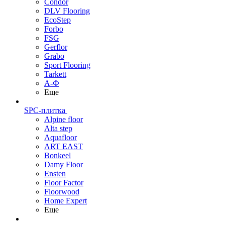
Condor
DLV Flooring
EcoStep
Forbo
FSG
Gerflor
Grabo
Sport Flooring
Tarkett
А-Ф
Еще
SPC-плитка
Alpine floor
Alta step
Aquafloor
ART EAST
Bonkeel
Damy Floor
Ensten
Floor Factor
Floorwood
Home Expert
Еще