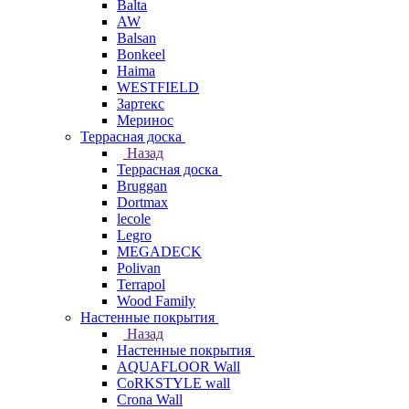
Balta
AW
Balsan
Bonkeel
Haima
WESTFIELD
Зартекс
Меринос
Террасная доска
Назад
Террасная доска
Bruggan
Dortmax
lecole
Legro
MEGADECK
Polivan
Terrapol
Wood Family
Настенные покрытия
Назад
Настенные покрытия
AQUAFLOOR Wall
CoRKSTYLE wall
Crona Wall