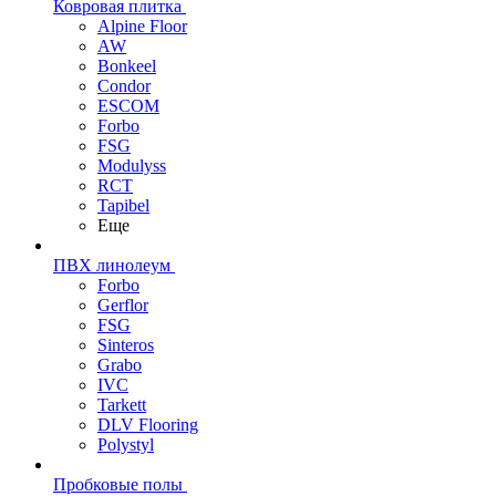
Ковровая плитка
Alpine Floor
AW
Bonkeel
Condor
ESCOM
Forbo
FSG
Modulyss
RCT
Tapibel
Еще
ПВХ линолеум
Forbo
Gerflor
FSG
Sinteros
Grabo
IVC
Tarkett
DLV Flooring
Polystyl
Пробковые полы