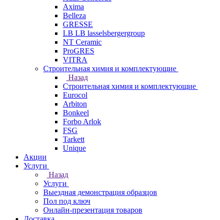
Axima
Belleza
GRESSE
LB LB lasselsbergergroup
NT Ceramic
ProGRES
VITRA
Строительная химия и комплектующие
Назад
Строительная химия и комплектующие
Eurocol
Arbiton
Bonkeel
Forbo Arlok
FSG
Tarkett
Unique
Акции
Услуги
Назад
Услуги
Выездная демонстрация образцов
Пол под ключ
Онлайн-презентация товаров
Доставка