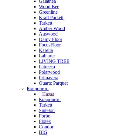
Galathea
Wood Bee
Greenline
Kraft Parkett
Tarkett
Amber Wood
Auswood
Damy Floor
FocusFloor
Karelia
Lab arte
LIVING TREE
Patreeca
Polarwood
Primavera
Quartz Parquet
Ковролин
Назад
Ковролин
Tarkett
Sintelon
Forbo
Flotex
Condor
BIG