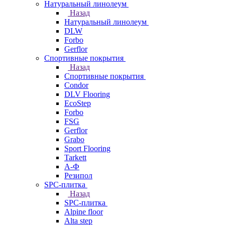
Натуральный линолеум
Назад
Натуральный линолеум
DLW
Forbo
Gerflor
Спортивные покрытия
Назад
Спортивные покрытия
Condor
DLV Flooring
EcoStep
Forbo
FSG
Gerflor
Grabo
Sport Flooring
Tarkett
А-Ф
Резипол
SPC-плитка
Назад
SPC-плитка
Alpine floor
Alta step