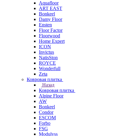
Aquafloor
ART EAST
Bonkeel
Damy Floor
Ensten
Floor Factor
Floorwood
Home Expert
ICON
Invictus
NatisSton
ROYCE
Wonderfull
Zeta
Ковровая плитка
Назад
Ковровая плитка
Alpine Floor
AW
Bonkeel
Condor
ESCOM
Forbo
FSG
Modulyss