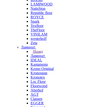
LAMIWOOD
NatisSton
Republic floor
ROYCE
Spark
Texfloor
TheFloor
VINILAM
westerhoff
Zeta
Ламинат
Назад
Ламинат
IDEAL
Kastamonu
Krono Original
Kronospan
Kronotex
Loc Floor
Floorwood
Aberhof
AGT
Classen
EGGER