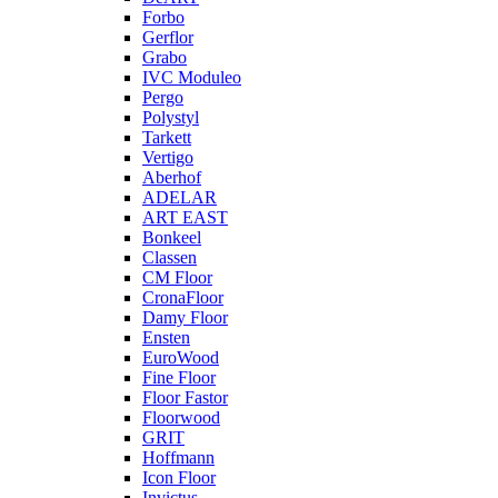
Forbo
Gerflor
Grabo
IVC Moduleo
Pergo
Polystyl
Tarkett
Vertigo
Aberhof
ADELAR
ART EAST
Bonkeel
Classen
CM Floor
CronaFloor
Damy Floor
Ensten
EuroWood
Fine Floor
Floor Fastor
Floorwood
GRIT
Hoffmann
Icon Floor
Invictus