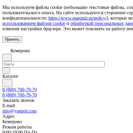
Мы используем файлы cookie (небольшие текстовые файлы, сохр
пользовательского опыта. На сайте используются сторонние с
конфиденциальности:
https://www.marquiz.ru/policy/
), которые м
использованием файлов cookie
и
обработкой персональных да
изменив настройки браузера. Это может повлиять на работу не
Принять
Кемерово
Каталог
8 (800) 700-79-70
8 (800) 700-79-70
Заказать звонок
E-mail
info@yugpol.com
Адрес
Кемерово
Режим работы
9:00-19:00 Пн-Пт