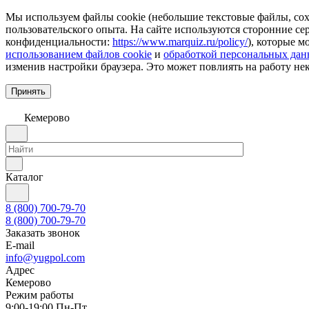
Мы используем файлы cookie (небольшие текстовые файлы, сохр
пользовательского опыта. На сайте используются сторонние с
конфиденциальности:
https://www.marquiz.ru/policy/
), которые м
использованием файлов cookie
и
обработкой персональных да
изменив настройки браузера. Это может повлиять на работу не
Принять
Кемерово
Каталог
8 (800) 700-79-70
8 (800) 700-79-70
Заказать звонок
E-mail
info@yugpol.com
Адрес
Кемерово
Режим работы
9:00-19:00 Пн-Пт