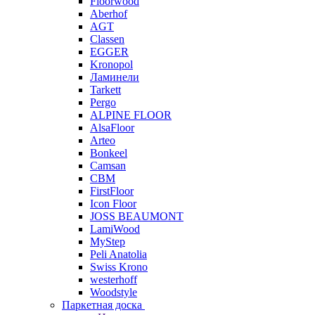
Floorwood
Aberhof
AGT
Classen
EGGER
Kronopol
Ламинели
Tarkett
Pergo
ALPINE FLOOR
AlsaFloor
Arteo
Bonkeel
Camsan
CBM
FirstFloor
Icon Floor
JOSS BEAUMONT
LamiWood
MyStep
Peli Anatolia
Swiss Krono
westerhoff
Woodstyle
Паркетная доска