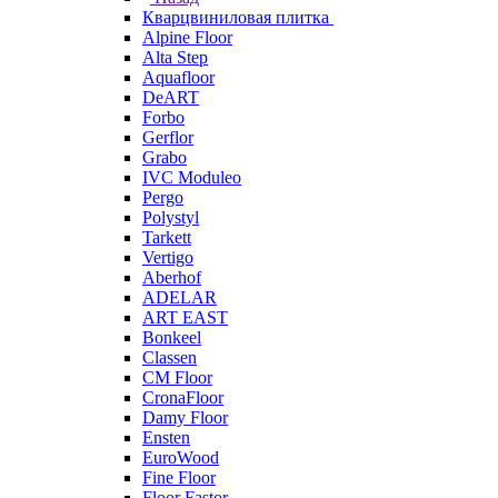
Кварцвиниловая плитка
Alpine Floor
Alta Step
Aquafloor
DeART
Forbo
Gerflor
Grabo
IVC Moduleo
Pergo
Polystyl
Tarkett
Vertigo
Aberhof
ADELAR
ART EAST
Bonkeel
Classen
CM Floor
CronaFloor
Damy Floor
Ensten
EuroWood
Fine Floor
Floor Fastor