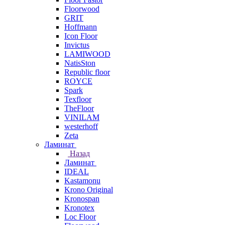
Floorwood
GRIT
Hoffmann
Icon Floor
Invictus
LAMIWOOD
NatisSton
Republic floor
ROYCE
Spark
Texfloor
TheFloor
VINILAM
westerhoff
Zeta
Ламинат
Назад
Ламинат
IDEAL
Kastamonu
Krono Original
Kronospan
Kronotex
Loc Floor