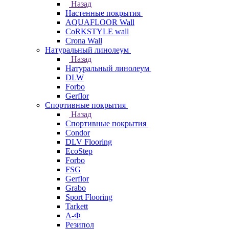
Назад
Настенные покрытия
AQUAFLOOR Wall
CoRKSTYLE wall
Crona Wall
Натуральный линолеум
Назад
Натуральный линолеум
DLW
Forbo
Gerflor
Спортивные покрытия
Назад
Спортивные покрытия
Condor
DLV Flooring
EcoStep
Forbo
FSG
Gerflor
Grabo
Sport Flooring
Tarkett
А-Ф
Резипол