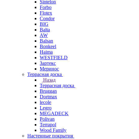
Sintelon
Forbo
Flotex
Condor
BIG
Balta
AW
Balsan
Bonkeel
Haima
WESTFIELD
Зартекс
Меринос
Террасная доска
Назад
Террасная доска
Bruggan
Dortmax
lecole
Legro
MEGADECK
Polivan
Terrapol
Wood Family
Настенные покрытия