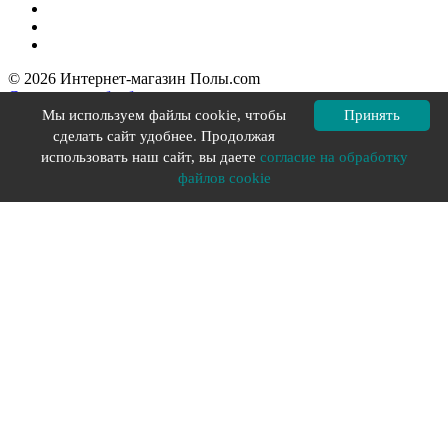
© 2026 Интернет-магазин Полы.com
Согласие на обработку персональных данных
Политика конфиденциальности
Мы используем файлы cookie, чтобы
Принять
Политика в отношении файлов cookie
сделать сайт удобнее. Продолжая
Разработка сайта YOU-X
использовать наш сайт, вы даете
согласие на обработку
файлов cookie