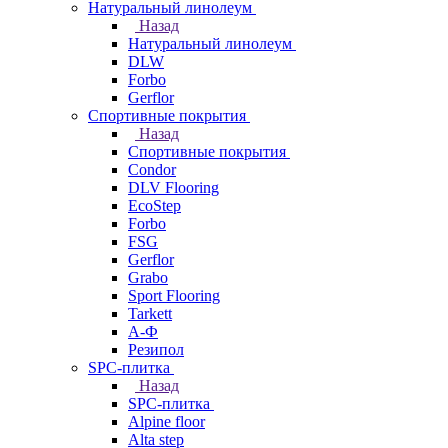
Натуральный линолеум
Назад
Натуральный линолеум
DLW
Forbo
Gerflor
Спортивные покрытия
Назад
Спортивные покрытия
Condor
DLV Flooring
EcoStep
Forbo
FSG
Gerflor
Grabo
Sport Flooring
Tarkett
А-Ф
Резипол
SPC-плитка
Назад
SPC-плитка
Alpine floor
Alta step