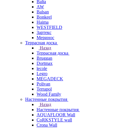
Balta
AW
Balsan
Bonkeel
Haima
WESTFIELD
Зартекс
Меринос
Террасная доска
Назад
Террасная доска
Bruggan
Dortmax
lecole
Legro
MEGADECK
Polivan
Terrapol
Wood Family
Настенные покрытия
Назад
Настенные покрытия
AQUAFLOOR Wall
CoRKSTYLE wall
Crona Wall