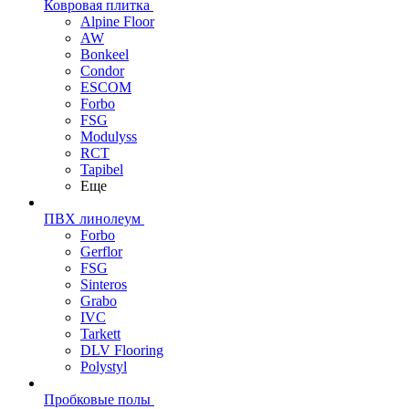
Ковровая плитка
Alpine Floor
AW
Bonkeel
Condor
ESCOM
Forbo
FSG
Modulyss
RCT
Tapibel
Еще
ПВХ линолеум
Forbo
Gerflor
FSG
Sinteros
Grabo
IVC
Tarkett
DLV Flooring
Polystyl
Пробковые полы