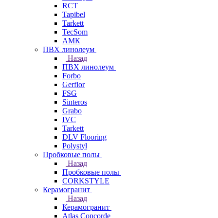
RCT
Tapibel
Tarkett
TecSom
АМК
ПВХ линолеум
Назад
ПВХ линолеум
Forbo
Gerflor
FSG
Sinteros
Grabo
IVC
Tarkett
DLV Flooring
Polystyl
Пробковые полы
Назад
Пробковые полы
CORKSTYLE
Керамогранит
Назад
Керамогранит
Atlas Concorde