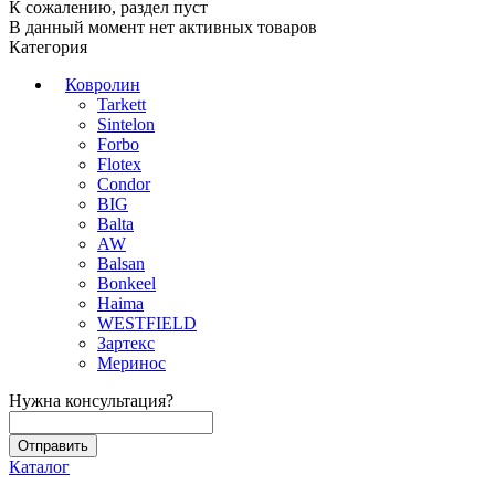
К сожалению, раздел пуст
В данный момент нет активных товаров
Категория
Ковролин
Tarkett
Sintelon
Forbo
Flotex
Condor
BIG
Balta
AW
Balsan
Bonkeel
Haima
WESTFIELD
Зартекс
Меринос
Нужна консультация?
Каталог