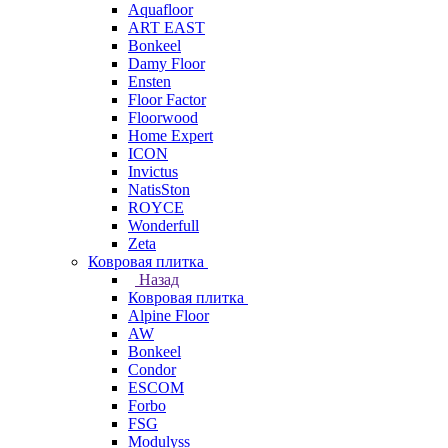
Aquafloor
ART EAST
Bonkeel
Damy Floor
Ensten
Floor Factor
Floorwood
Home Expert
ICON
Invictus
NatisSton
ROYCE
Wonderfull
Zeta
Ковровая плитка
Назад
Ковровая плитка
Alpine Floor
AW
Bonkeel
Condor
ESCOM
Forbo
FSG
Modulyss