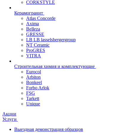
CORKSTYLE
Керамогранит
Atlas Concorde
Axima
Belleza
GRESSE
LB LB lasselsbergergroup
NT Ceramic
ProGRES
VITRA
Строительная химия и комплектующие
Eurocol
Arbiton
Bonkeel
Forbo Arlok
FSG
Tarkett
Unique
Акции
Услуги
Выездная демонстрация образцов