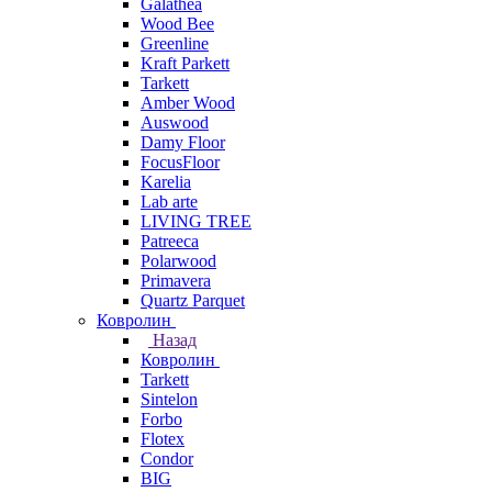
Galathea
Wood Bee
Greenline
Kraft Parkett
Tarkett
Amber Wood
Auswood
Damy Floor
FocusFloor
Karelia
Lab arte
LIVING TREE
Patreeca
Polarwood
Primavera
Quartz Parquet
Ковролин
Назад
Ковролин
Tarkett
Sintelon
Forbo
Flotex
Condor
BIG