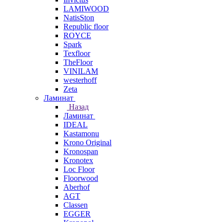
LAMIWOOD
NatisSton
Republic floor
ROYCE
Spark
Texfloor
TheFloor
VINILAM
westerhoff
Zeta
Ламинат
Назад
Ламинат
IDEAL
Kastamonu
Krono Original
Kronospan
Kronotex
Loc Floor
Floorwood
Aberhof
AGT
Classen
EGGER