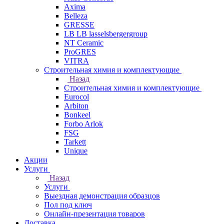
Axima
Belleza
GRESSE
LB LB lasselsbergergroup
NT Ceramic
ProGRES
VITRA
Строительная химия и комплектующие
Назад
Строительная химия и комплектующие
Eurocol
Arbiton
Bonkeel
Forbo Arlok
FSG
Tarkett
Unique
Акции
Услуги
Назад
Услуги
Выездная демонстрация образцов
Пол под ключ
Онлайн-презентация товаров
Доставка