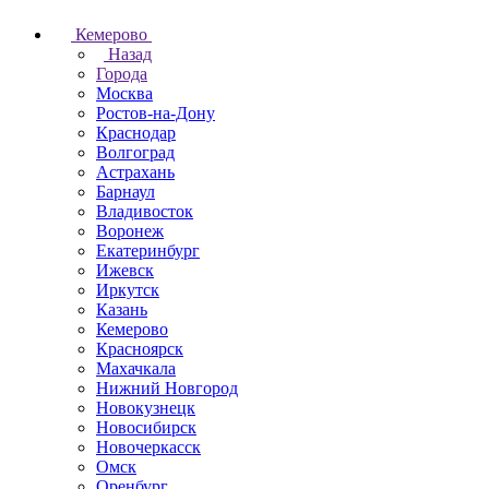
Кемерово
Назад
Города
Москва
Ростов-на-Дону
Краснодар
Волгоград
Астрахань
Барнаул
Владивосток
Воронеж
Екатеринбург
Ижевск
Иркутск
Казань
Кемерово
Красноярск
Махачкала
Нижний Новгород
Новокузнецк
Новосибирск
Новочеркаcск
Омск
Оренбург