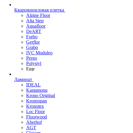
Кварцвиниловая плитка
Alpine Floor
Alta Step
Aquafloor
DeART
Forbo
Gerflor
Grabo
IVC Moduleo
Pergo
Polystyl
Еще
Ламинат
IDEAL
Kastamonu
Krono Original
Kronospan
Kronotex
Loc Floor
Floorwood
Aberhof
AGT
Classen