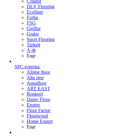
Condor
DLV Flooring
EcoStep
Forbo
FSG
Gerflor
Grabo
Sport Flooring
Tarkett
А-Ф
Еще
SPC-плитка
Alpine floor
Alta step
Aquafloor
ART EAST
Bonkeel
Damy Floor
Ensten
Floor Factor
Floorwood
Home Expert
Еще