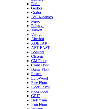
Forbo
Gerflor
Grabo
IVC Moduleo
Pergo
Polystyl
Tarkett
Vertigo
Aberhof
ADELAR
ART EAST
Bonkeel
Classen
CM Floor
CronaFloor
Damy Floor
Ensten
EuroWood
Fine Floor
Floor Fastor
Floorwood
GRIT
Hoffmann
Icon Floor
Invictus