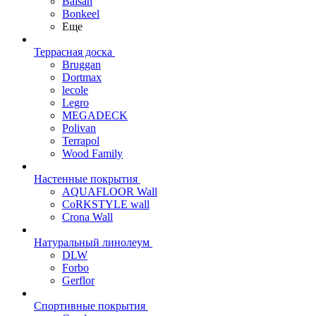
Balsan
Bonkeel
Еще
Террасная доска
Bruggan
Dortmax
lecole
Legro
MEGADECK
Polivan
Terrapol
Wood Family
Настенные покрытия
AQUAFLOOR Wall
CoRKSTYLE wall
Crona Wall
Натуральный линолеум
DLW
Forbo
Gerflor
Спортивные покрытия