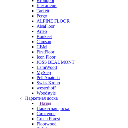
Kronopol
Ламинели
Tarkett
Pergo
ALPINE FLOOR
AlsaFloor
Arteo
Bonkeel
Camsan
CBM
FirstFloor
Icon Floor
JOSS BEAUMONT
LamiWood
MyStep
Peli Anatolia
Swiss Krono
westerhoff
Woodstyle
Паркетная доска
Назад
Паркетная доска
Синтерос
Green Forest
Floorwood