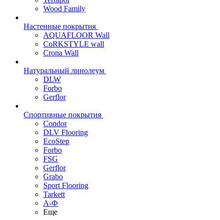
Wood Family
Настенные покрытия
AQUAFLOOR Wall
CoRKSTYLE wall
Crona Wall
Натуральный линолеум
DLW
Forbo
Gerflor
Спортивные покрытия
Condor
DLV Flooring
EcoStep
Forbo
FSG
Gerflor
Grabo
Sport Flooring
Tarkett
А-Ф
Еще