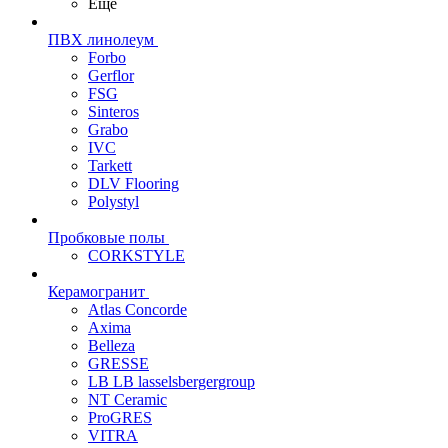
Еще
ПВХ линолеум
Forbo
Gerflor
FSG
Sinteros
Grabo
IVC
Tarkett
DLV Flooring
Polystyl
Пробковые полы
CORKSTYLE
Керамогранит
Atlas Concorde
Axima
Belleza
GRESSE
LB LB lasselsbergergroup
NT Ceramic
ProGRES
VITRA