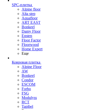
SPC-плитка
Alpine floor
Alta step
Aquafloor
ART EAST
Bonkeel
Damy Floor
Ensten
Floor Factor
Floorwood
Home Expert
Еще
Ковровая плитка
Alpine Floor
AW
Bonkeel
Condor
ESCOM
Forbo
FSG
Modulyss
RCT
Tapibel