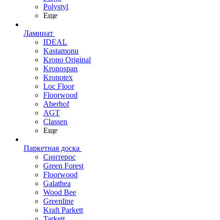
Polystyl
Еще
Ламинат
IDEAL
Kastamonu
Krono Original
Kronospan
Kronotex
Loc Floor
Floorwood
Aberhof
AGT
Classen
Еще
Паркетная доска
Синтерос
Green Forest
Floorwood
Galathea
Wood Bee
Greenline
Kraft Parkett
Tarkett