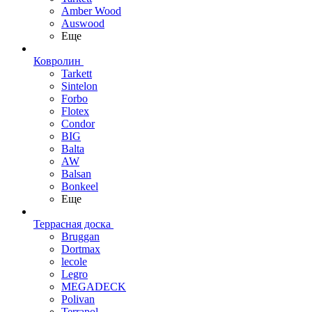
Amber Wood
Auswood
Еще
Ковролин
Tarkett
Sintelon
Forbo
Flotex
Condor
BIG
Balta
AW
Balsan
Bonkeel
Еще
Террасная доска
Bruggan
Dortmax
lecole
Legro
MEGADECK
Polivan
Terrapol