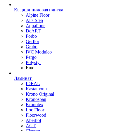
Кварцвиниловая плитка
Alpine Floor
Alta Step
Aquafloor
DeART
Forbo
Gerflor
Grabo
IVC Moduleo
Pergo
Polystyl
Еще
Ламинат
IDEAL
Kastamonu
Krono Original
Kronospan
Kronotex
Loc Floor
Floorwood
Aberhof
AGT
Classen