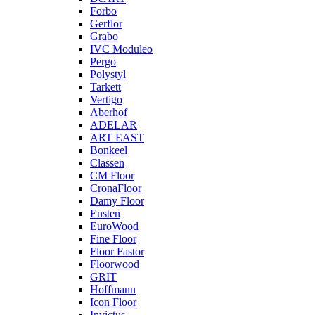
Forbo
Gerflor
Grabo
IVC Moduleo
Pergo
Polystyl
Tarkett
Vertigo
Aberhof
ADELAR
ART EAST
Bonkeel
Classen
CM Floor
CronaFloor
Damy Floor
Ensten
EuroWood
Fine Floor
Floor Fastor
Floorwood
GRIT
Hoffmann
Icon Floor
Invictus