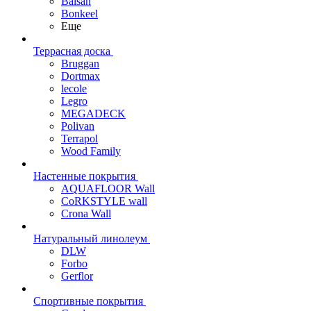
Balsan
Bonkeel
Еще
Террасная доска
Bruggan
Dortmax
lecole
Legro
MEGADECK
Polivan
Terrapol
Wood Family
Настенные покрытия
AQUAFLOOR Wall
CoRKSTYLE wall
Crona Wall
Натуральный линолеум
DLW
Forbo
Gerflor
Спортивные покрытия