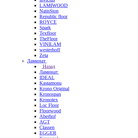
LAMIWOOD
NatisSton
Republic floor
ROYCE
Spark
Texfloor
TheFloor
VINILAM
westerhoff
Zeta
Ламинат
Назад
Ламинат
IDEAL
Kastamonu
Krono Original
Kronospan
Kronotex
Loc Floor
Floorwood
Aberhof
AGT
Classen
EGGER