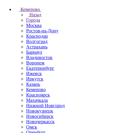
Кемерово
Назад
Города
Москва
Ростов-на-Дону
Краснодар
Волгоград
Астрахань
Барнаул
Владивосток
Воронеж
Екатеринбург
Ижевск
Иркутск
Казань
Кемерово
Красноярск
Махачкала
Нижний Новгород
Новокузнецк
Новосибирск
Новочеркаcск
Омск
Оренбург