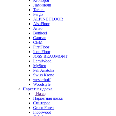
Kronopol
Ламинели
Tarkett
Pergo
ALPINE FLOOR
AlsaFloor
Arteo
Bonkeel
Camsan
CBM
FirstFloor
Icon Floor
JOSS BEAUMONT
LamiWood
MyStep
Peli Anatolia
Swiss Krono
westerhoff
Woodstyle
Паркетная доска
Назад
Паркетная доска
Синтерос
Green Forest
Floorwood