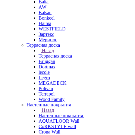
Balta
AW
Balsan
Bonkeel
Haima
WESTFIELD
Зартекс
Меринос
Террасная доска
Назад
Террасная доска
Bruggan
Dortmax
lecole
Legro
MEGADECK
Polivan
Terrapol
Wood Family
Настенные покрытия
Назад
Настенные покрытия
AQUAFLOOR Wall
CoRKSTYLE wall
Crona Wall