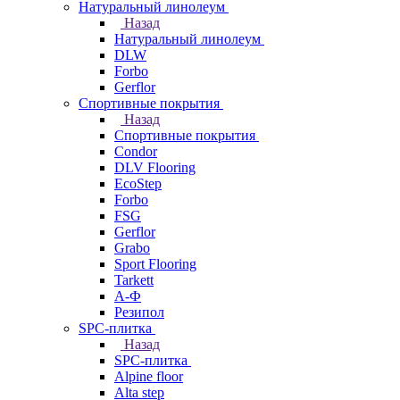
Натуральный линолеум
Назад
Натуральный линолеум
DLW
Forbo
Gerflor
Спортивные покрытия
Назад
Спортивные покрытия
Condor
DLV Flooring
EcoStep
Forbo
FSG
Gerflor
Grabo
Sport Flooring
Tarkett
А-Ф
Резипол
SPC-плитка
Назад
SPC-плитка
Alpine floor
Alta step