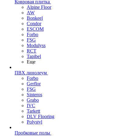
Ковровая плитка
Alpine Floor
AW
Bonkeel
Condor
ESCOM
Forbo
FSG
Modulyss
RCT
Tapibel
Еще
ПВХ линолеум
Forbo
Gerflor
FSG
Sinteros
Grabo
IVC
Tarkett
DLV Flooring
Polystyl
Пробковые полы