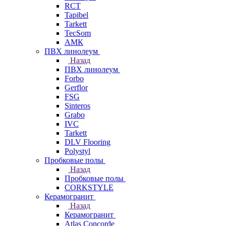
RCT
Tapibel
Tarkett
TecSom
АМК
ПВХ линолеум
Назад
ПВХ линолеум
Forbo
Gerflor
FSG
Sinteros
Grabo
IVC
Tarkett
DLV Flooring
Polystyl
Пробковые полы
Назад
Пробковые полы
CORKSTYLE
Керамогранит
Назад
Керамогранит
Atlas Concorde