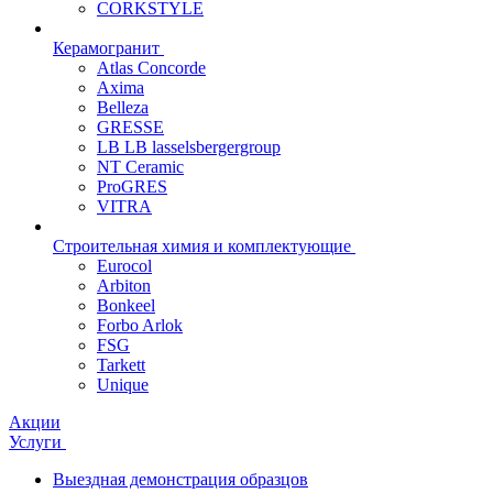
CORKSTYLE
Керамогранит
Atlas Concorde
Axima
Belleza
GRESSE
LB LB lasselsbergergroup
NT Ceramic
ProGRES
VITRA
Строительная химия и комплектующие
Eurocol
Arbiton
Bonkeel
Forbo Arlok
FSG
Tarkett
Unique
Акции
Услуги
Выездная демонстрация образцов