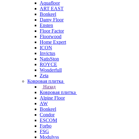
Aquafloor
ART EAST
Bonkeel
Damy Floor
Ensten
Floor Factor
Floorwood
Home Expert
ICON
Invictus
NatisSton
ROYCE
Wonderfull
Zeta
Ковровая плитка
Назад
Ковровая плитка
Alpine Floor
AW
Bonkeel
Condor
ESCOM
Forbo
FSG
Modulyss