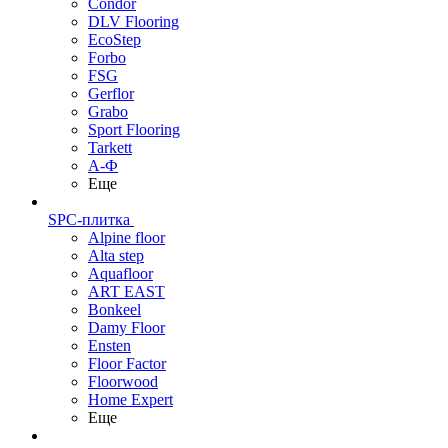
Condor
DLV Flooring
EcoStep
Forbo
FSG
Gerflor
Grabo
Sport Flooring
Tarkett
А-Ф
Еще
SPC-плитка
Alpine floor
Alta step
Aquafloor
ART EAST
Bonkeel
Damy Floor
Ensten
Floor Factor
Floorwood
Home Expert
Еще