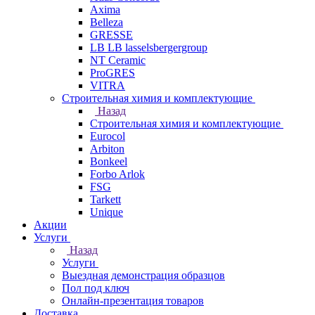
Axima
Belleza
GRESSE
LB LB lasselsbergergroup
NT Ceramic
ProGRES
VITRA
Строительная химия и комплектующие
Назад
Строительная химия и комплектующие
Eurocol
Arbiton
Bonkeel
Forbo Arlok
FSG
Tarkett
Unique
Акции
Услуги
Назад
Услуги
Выездная демонстрация образцов
Пол под ключ
Онлайн-презентация товаров
Доставка