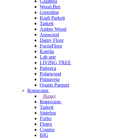
Galathea
Wood Bee
Greenline
Kraft Parkett
Tarkett
Amber Wood
Auswood
Damy Floor
FocusFloor
Karelia
Lab arte
LIVING TREE
Patreeca
Polarwood
Primavera
Quartz Parquet
Ковролин
Назад
Ковролин
Tarkett
Sintelon
Forbo
Flotex
Condor
BIG