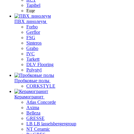
Tapibel
Еще
ПВХ линолеум
Forbo
Gerflor
FSG
Sinteros
Grabo
IVC
Tarkett
DLV Flooring
Polystyl
Пробковые полы
CORKSTYLE
Керамогранит
Atlas Concorde
Axima
Belleza
GRESSE
LB LB lasselsbergergroup
NT Ceramic