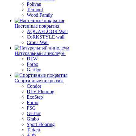
Polivan
Terrapol
Wood Family
Настенные покрытия
AQUAFLOOR Wall
CoRKSTYLE wall
Crona Wall
Натуральный линолеум
DLW
Forbo
Gerflor
Спортивные покрытия
Condor
DLV Flooring
EcoStep
Forbo
FSG
Gerflor
Grabo
Sport Flooring
Tarkett
А-Ф