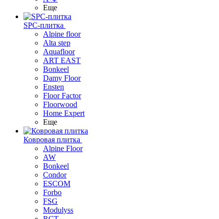
Еще
SPC-плитка
Alpine floor
Alta step
Aquafloor
ART EAST
Bonkeel
Damy Floor
Ensten
Floor Factor
Floorwood
Home Expert
Еще
Ковровая плитка
Alpine Floor
AW
Bonkeel
Condor
ESCOM
Forbo
FSG
Modulyss
RCT