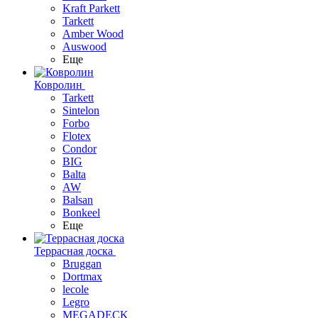
Kraft Parkett
Tarkett
Amber Wood
Auswood
Еще
Ковролин
Tarkett
Sintelon
Forbo
Flotex
Condor
BIG
Balta
AW
Balsan
Bonkeel
Еще
Террасная доска
Bruggan
Dortmax
lecole
Legro
MEGADECK