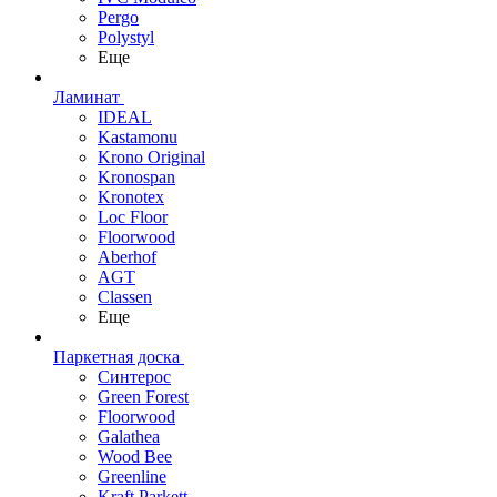
Pergo
Polystyl
Еще
Ламинат
IDEAL
Kastamonu
Krono Original
Kronospan
Kronotex
Loc Floor
Floorwood
Aberhof
AGT
Classen
Еще
Паркетная доска
Синтерос
Green Forest
Floorwood
Galathea
Wood Bee
Greenline
Kraft Parkett