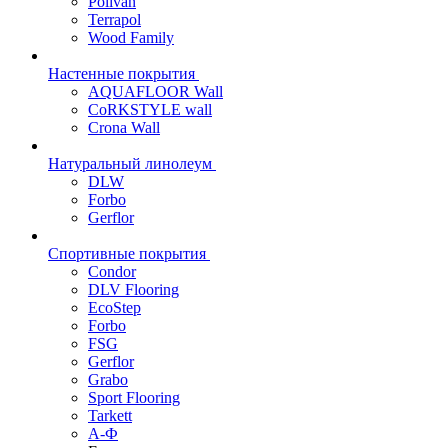
Polivan
Terrapol
Wood Family
Настенные покрытия
AQUAFLOOR Wall
CoRKSTYLE wall
Crona Wall
Натуральный линолеум
DLW
Forbo
Gerflor
Спортивные покрытия
Condor
DLV Flooring
EcoStep
Forbo
FSG
Gerflor
Grabo
Sport Flooring
Tarkett
А-Ф