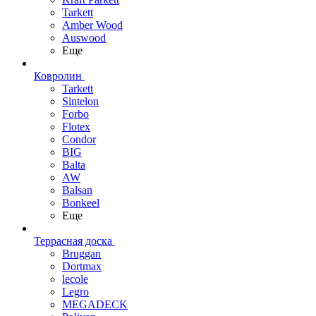
Tarkett
Amber Wood
Auswood
Еще
Ковролин
Tarkett
Sintelon
Forbo
Flotex
Condor
BIG
Balta
AW
Balsan
Bonkeel
Еще
Террасная доска
Bruggan
Dortmax
lecole
Legro
MEGADECK