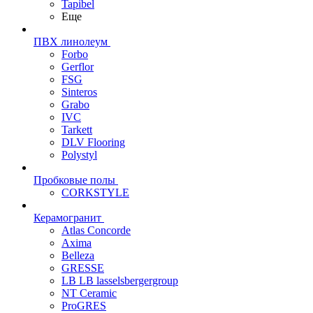
Tapibel
Еще
ПВХ линолеум
Forbo
Gerflor
FSG
Sinteros
Grabo
IVC
Tarkett
DLV Flooring
Polystyl
Пробковые полы
CORKSTYLE
Керамогранит
Atlas Concorde
Axima
Belleza
GRESSE
LB LB lasselsbergergroup
NT Ceramic
ProGRES