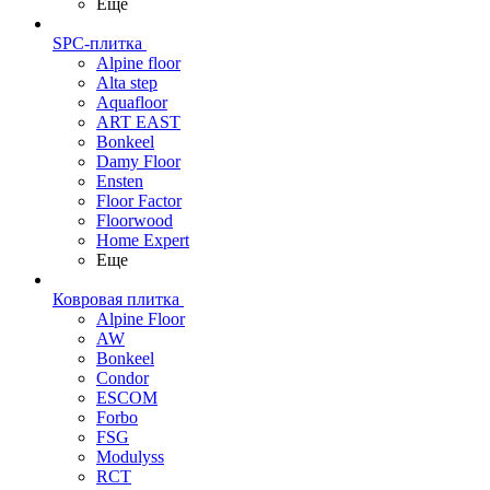
Еще
SPC-плитка
Alpine floor
Alta step
Aquafloor
ART EAST
Bonkeel
Damy Floor
Ensten
Floor Factor
Floorwood
Home Expert
Еще
Ковровая плитка
Alpine Floor
AW
Bonkeel
Condor
ESCOM
Forbo
FSG
Modulyss
RCT