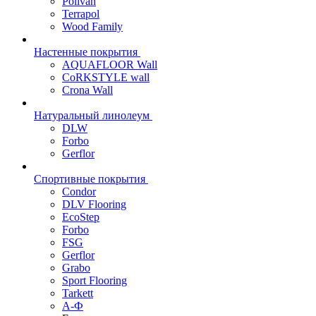
Polivan
Terrapol
Wood Family
Настенные покрытия
AQUAFLOOR Wall
CoRKSTYLE wall
Crona Wall
Натуральный линолеум
DLW
Forbo
Gerflor
Спортивные покрытия
Condor
DLV Flooring
EcoStep
Forbo
FSG
Gerflor
Grabo
Sport Flooring
Tarkett
А-Ф