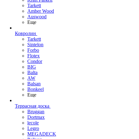
Tarkett
Amber Wood
Auswood
Еще
Ковролин
Tarkett
Sintelon
Forbo
Flotex
Condor
BIG
Balta
AW
Balsan
Bonkeel
Еще
Террасная доска
Bruggan
Dortmax
lecole
Legro
MEGADECK