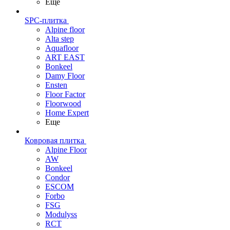
Еще
SPC-плитка
Alpine floor
Alta step
Aquafloor
ART EAST
Bonkeel
Damy Floor
Ensten
Floor Factor
Floorwood
Home Expert
Еще
Ковровая плитка
Alpine Floor
AW
Bonkeel
Condor
ESCOM
Forbo
FSG
Modulyss
RCT