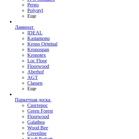
Pergo
Polystyl
Еще
Ламинат
IDEAL
Kastamonu
Krono Original
Kronospan
Kronotex
Loc Floor
Floorwood
Aberhof
AGT
Classen
Еще
Паркетная доска
Синтерос
Green Forest
Floorwood
Galathea
Wood Bee
Greenline
Kraft Parkett