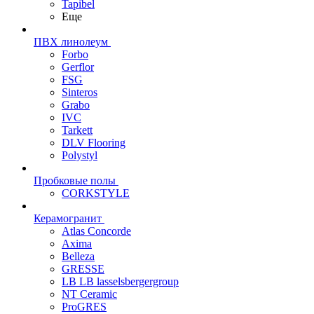
Tapibel
Еще
ПВХ линолеум
Forbo
Gerflor
FSG
Sinteros
Grabo
IVC
Tarkett
DLV Flooring
Polystyl
Пробковые полы
CORKSTYLE
Керамогранит
Atlas Concorde
Axima
Belleza
GRESSE
LB LB lasselsbergergroup
NT Ceramic
ProGRES