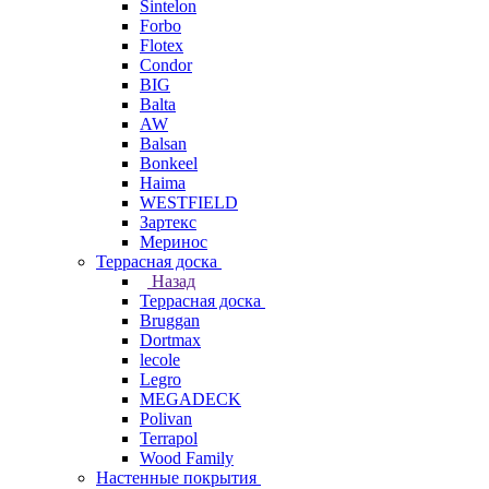
Sintelon
Forbo
Flotex
Condor
BIG
Balta
AW
Balsan
Bonkeel
Haima
WESTFIELD
Зартекс
Меринос
Террасная доска
Назад
Террасная доска
Bruggan
Dortmax
lecole
Legro
MEGADECK
Polivan
Terrapol
Wood Family
Настенные покрытия