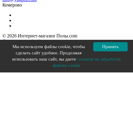
Кемерово
© 2026 Интернет-магазин Полы.com
Согласие на обработку персональных данных
Политика конфиденциальности
Мы используем файлы cookie, чтобы
Принять
Политика в отношении файлов cookie
сделать сайт удобнее. Продолжая
Разработка сайта YOU-X
использовать наш сайт, вы даете
согласие на обработку
файлов cookie