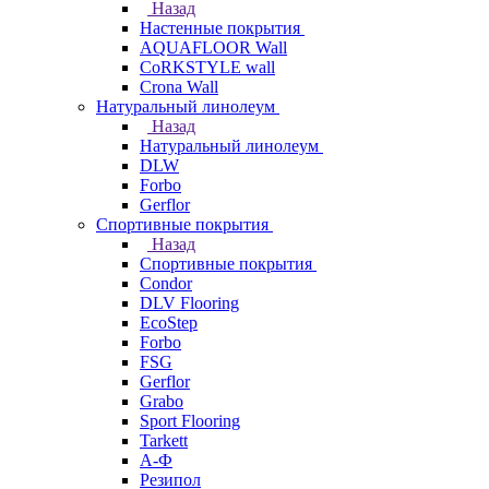
Назад
Настенные покрытия
AQUAFLOOR Wall
CoRKSTYLE wall
Crona Wall
Натуральный линолеум
Назад
Натуральный линолеум
DLW
Forbo
Gerflor
Спортивные покрытия
Назад
Спортивные покрытия
Condor
DLV Flooring
EcoStep
Forbo
FSG
Gerflor
Grabo
Sport Flooring
Tarkett
А-Ф
Резипол