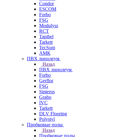
Condor
ESCOM
Forbo
FSG
Modulyss
RCT
Tapibel
Tarkett
TecSom
АМК
ПВХ линолеум
Назад
ПВХ линолеум
Forbo
Gerflor
FSG
Sinteros
Grabo
IVC
Tarkett
DLV Flooring
Polystyl
Пробковые полы
Назад
Пробковые полы