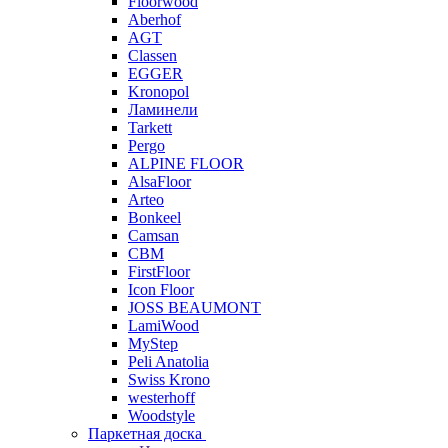
Floorwood
Aberhof
AGT
Classen
EGGER
Kronopol
Ламинели
Tarkett
Pergo
ALPINE FLOOR
AlsaFloor
Arteo
Bonkeel
Camsan
CBM
FirstFloor
Icon Floor
JOSS BEAUMONT
LamiWood
MyStep
Peli Anatolia
Swiss Krono
westerhoff
Woodstyle
Паркетная доска