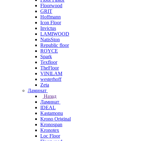
Floorwood
GRIT
Hoffmann
Icon Floor
Invictus
LAMIWOOD
NatisSton
Republic floor
ROYCE
Spark
Texfloor
TheFloor
VINILAM
westerhoff
Zeta
Ламинат
Назад
Ламинат
IDEAL
Kastamonu
Krono Original
Kronospan
Kronotex
Loc Floor