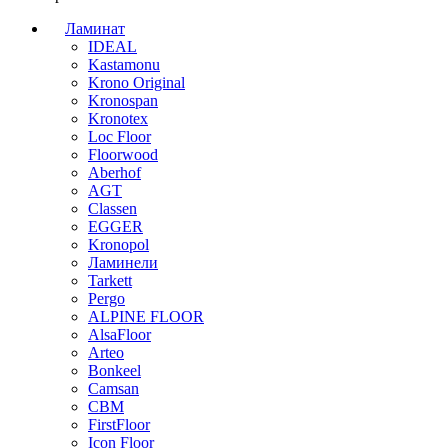
Ламинат
IDEAL
Kastamonu
Krono Original
Kronospan
Kronotex
Loc Floor
Floorwood
Aberhof
AGT
Classen
EGGER
Kronopol
Ламинели
Tarkett
Pergo
ALPINE FLOOR
AlsaFloor
Arteo
Bonkeel
Camsan
CBM
FirstFloor
Icon Floor