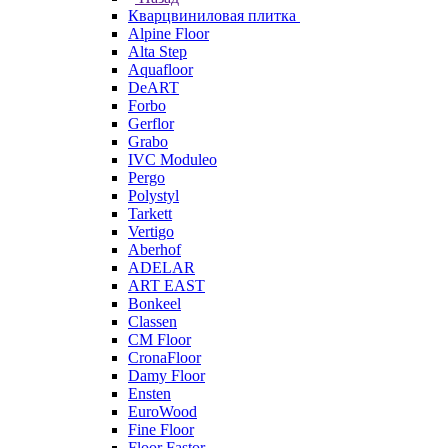
Кварцвиниловая плитка
Alpine Floor
Alta Step
Aquafloor
DeART
Forbo
Gerflor
Grabo
IVC Moduleo
Pergo
Polystyl
Tarkett
Vertigo
Aberhof
ADELAR
ART EAST
Bonkeel
Classen
CM Floor
CronaFloor
Damy Floor
Ensten
EuroWood
Fine Floor
Floor Fastor