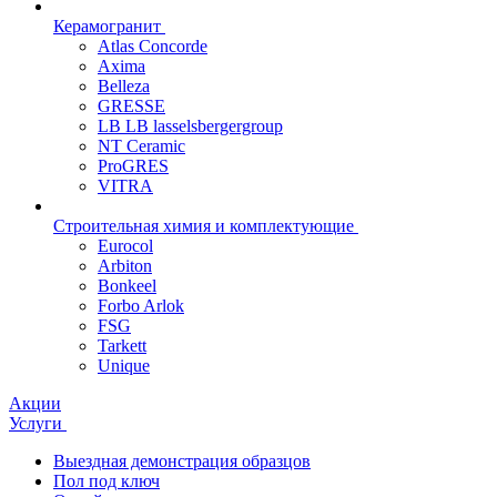
Керамогранит
Atlas Concorde
Axima
Belleza
GRESSE
LB LB lasselsbergergroup
NT Ceramic
ProGRES
VITRA
Строительная химия и комплектующие
Eurocol
Arbiton
Bonkeel
Forbo Arlok
FSG
Tarkett
Unique
Акции
Услуги
Выездная демонстрация образцов
Пол под ключ