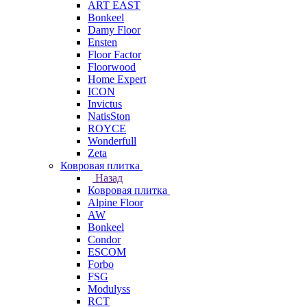
ART EAST
Bonkeel
Damy Floor
Ensten
Floor Factor
Floorwood
Home Expert
ICON
Invictus
NatisSton
ROYCE
Wonderfull
Zeta
Ковровая плитка
Назад
Ковровая плитка
Alpine Floor
AW
Bonkeel
Condor
ESCOM
Forbo
FSG
Modulyss
RCT