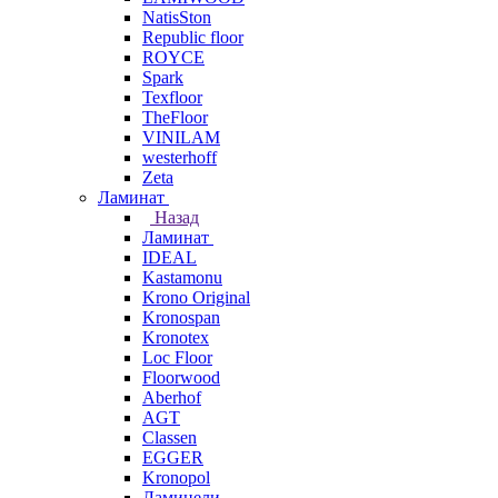
NatisSton
Republic floor
ROYCE
Spark
Texfloor
TheFloor
VINILAM
westerhoff
Zeta
Ламинат
Назад
Ламинат
IDEAL
Kastamonu
Krono Original
Kronospan
Kronotex
Loc Floor
Floorwood
Aberhof
AGT
Classen
EGGER
Kronopol
Ламинели