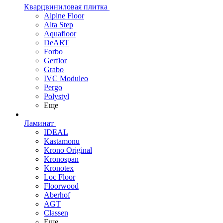
Кварцвиниловая плитка
Alpine Floor
Alta Step
Aquafloor
DeART
Forbo
Gerflor
Grabo
IVC Moduleo
Pergo
Polystyl
Еще
Ламинат
IDEAL
Kastamonu
Krono Original
Kronospan
Kronotex
Loc Floor
Floorwood
Aberhof
AGT
Classen
Еще