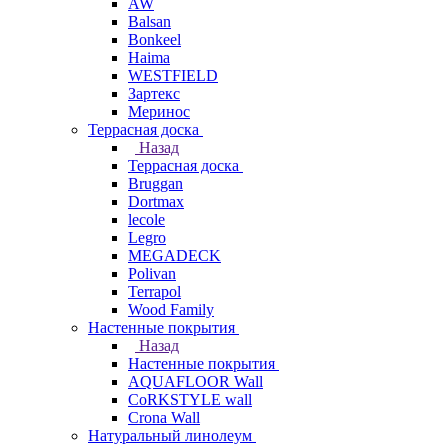
AW
Balsan
Bonkeel
Haima
WESTFIELD
Зартекс
Меринос
Террасная доска
Назад
Террасная доска
Bruggan
Dortmax
lecole
Legro
MEGADECK
Polivan
Terrapol
Wood Family
Настенные покрытия
Назад
Настенные покрытия
AQUAFLOOR Wall
CoRKSTYLE wall
Crona Wall
Натуральный линолеум