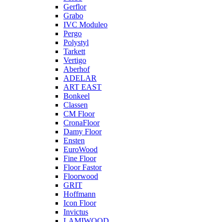
Gerflor
Grabo
IVC Moduleo
Pergo
Polystyl
Tarkett
Vertigo
Aberhof
ADELAR
ART EAST
Bonkeel
Classen
CM Floor
CronaFloor
Damy Floor
Ensten
EuroWood
Fine Floor
Floor Fastor
Floorwood
GRIT
Hoffmann
Icon Floor
Invictus
LAMIWOOD