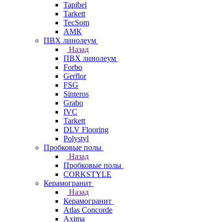
Tapibel
Tarkett
TecSom
АМК
ПВХ линолеум
Назад
ПВХ линолеум
Forbo
Gerflor
FSG
Sinteros
Grabo
IVC
Tarkett
DLV Flooring
Polystyl
Пробковые полы
Назад
Пробковые полы
CORKSTYLE
Керамогранит
Назад
Керамогранит
Atlas Concorde
Axima