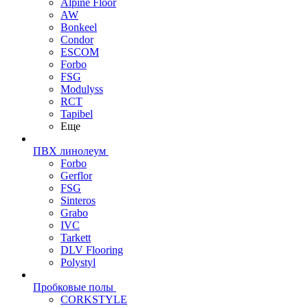
Alpine Floor
AW
Bonkeel
Condor
ESCOM
Forbo
FSG
Modulyss
RCT
Tapibel
Еще
ПВХ линолеум
Forbo
Gerflor
FSG
Sinteros
Grabo
IVC
Tarkett
DLV Flooring
Polystyl
Пробковые полы
CORKSTYLE