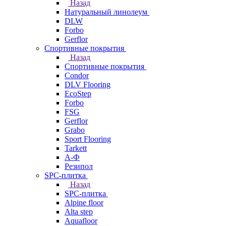
Назад
Натуральный линолеум
DLW
Forbo
Gerflor
Спортивные покрытия
Назад
Спортивные покрытия
Condor
DLV Flooring
EcoStep
Forbo
FSG
Gerflor
Grabo
Sport Flooring
Tarkett
А-Ф
Резипол
SPC-плитка
Назад
SPC-плитка
Alpine floor
Alta step
Aquafloor