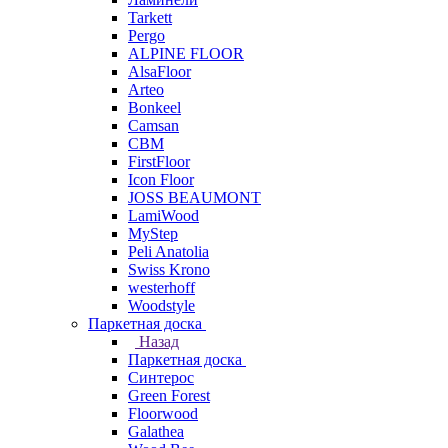
Tarkett
Pergo
ALPINE FLOOR
AlsaFloor
Arteo
Bonkeel
Camsan
CBM
FirstFloor
Icon Floor
JOSS BEAUMONT
LamiWood
MyStep
Peli Anatolia
Swiss Krono
westerhoff
Woodstyle
Паркетная доска
Назад
Паркетная доска
Синтерос
Green Forest
Floorwood
Galathea