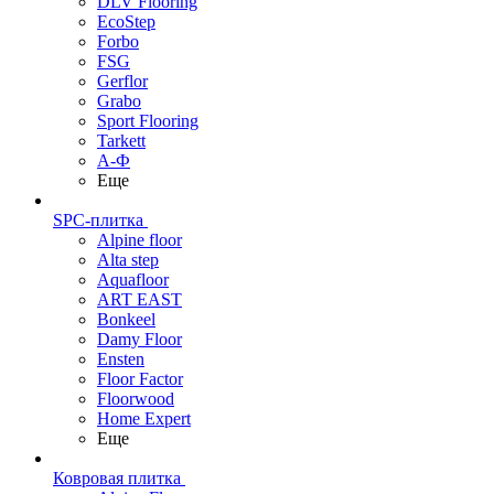
DLV Flooring
EcoStep
Forbo
FSG
Gerflor
Grabo
Sport Flooring
Tarkett
А-Ф
Еще
SPC-плитка
Alpine floor
Alta step
Aquafloor
ART EAST
Bonkeel
Damy Floor
Ensten
Floor Factor
Floorwood
Home Expert
Еще
Ковровая плитка