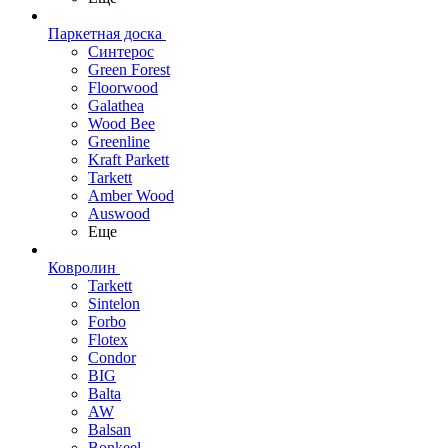
Паркетная доска
Синтерос
Green Forest
Floorwood
Galathea
Wood Bee
Greenline
Kraft Parkett
Tarkett
Amber Wood
Auswood
Еще
Ковролин
Tarkett
Sintelon
Forbo
Flotex
Condor
BIG
Balta
AW
Balsan
Bonkeel