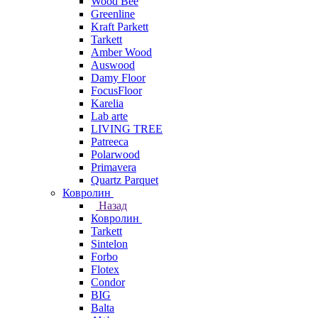
Wood Bee
Greenline
Kraft Parkett
Tarkett
Amber Wood
Auswood
Damy Floor
FocusFloor
Karelia
Lab arte
LIVING TREE
Patreeca
Polarwood
Primavera
Quartz Parquet
Ковролин
Назад
Ковролин
Tarkett
Sintelon
Forbo
Flotex
Condor
BIG
Balta