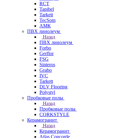
RCT
Tapibel
Tarkett
TecSom
АМК
ПВХ линолеум
Назад
ПВХ линолеум
Forbo
Gerflor
FSG
Sinteros
Grabo
IVC
Tarkett
DLV Flooring
Polystyl
Пробковые полы
Назад
Пробковые полы
CORKSTYLE
Керамогранит
Назад
Керамогранит
Atlas Concorde