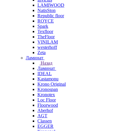
LAMIWOOD
NatisSton
Republic floor
ROYCE
Spark
Texfloor
TheFloor
VINILAM
westerhoff
Zeta
Ламинат
Назад
Ламинат
IDEAL
Kastamonu
Krono Original
Kronospan
Kronotex
Loc Floor
Floorwood
Aberhof
AGT
Classen
EGGER