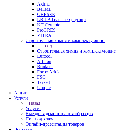
Axima
Belleza
GRESSE
LB LB lasselsbergergroup
NT Ceramic
ProGRES
VITRA
Строительная химия и комплектующие
Назад
Строительная химия и комплектующие
Eurocol
Arbiton
Bonkeel
Forbo Arlok
FSG
Tarkett
Unique
Акции
Услуги
Назад
Услуги
Выездная демонстрация образцов
Пол под ключ
Онлайн-презентация товаров
Доставка