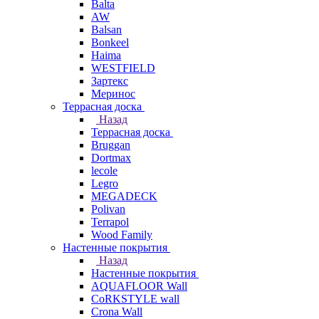
Balta
AW
Balsan
Bonkeel
Haima
WESTFIELD
Зартекс
Меринос
Террасная доска
Назад
Террасная доска
Bruggan
Dortmax
lecole
Legro
MEGADECK
Polivan
Terrapol
Wood Family
Настенные покрытия
Назад
Настенные покрытия
AQUAFLOOR Wall
CoRKSTYLE wall
Crona Wall