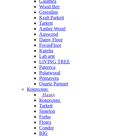
Galathea
Wood Bee
Greenline
Kraft Parkett
Tarkett
Amber Wood
Auswood
Damy Floor
FocusFloor
Karelia
Lab arte
LIVING TREE
Patreeca
Polarwood
Primavera
Quartz Parquet
Ковролин
Назад
Ковролин
Tarkett
Sintelon
Forbo
Flotex
Condor
BIG