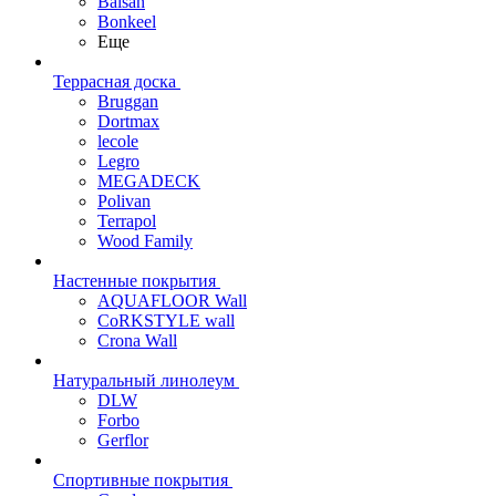
Balsan
Bonkeel
Еще
Террасная доска
Bruggan
Dortmax
lecole
Legro
MEGADECK
Polivan
Terrapol
Wood Family
Настенные покрытия
AQUAFLOOR Wall
CoRKSTYLE wall
Crona Wall
Натуральный линолеум
DLW
Forbo
Gerflor
Спортивные покрытия