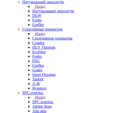
Натуральный линолеум
Назад
Натуральный линолеум
DLW
Forbo
Gerflor
Спортивные покрытия
Назад
Спортивные покрытия
Condor
DLV Flooring
EcoStep
Forbo
FSG
Gerflor
Grabo
Sport Flooring
Tarkett
А-Ф
Резипол
SPC-плитка
Назад
SPC-плитка
Alpine floor
Alta step