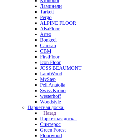
Kronopol
Ламинели
Tarkett
Pergo
ALPINE FLOOR
AlsaFloor
Arteo
Bonkeel
Camsan
CBM
FirstFloor
Icon Floor
JOSS BEAUMONT
LamiWood
MyStep
Peli Anatolia
Swiss Krono
westerhoff
Woodstyle
Паркетная доска
Назад
Паркетная доска
Синтерос
Green Forest
Floorwood