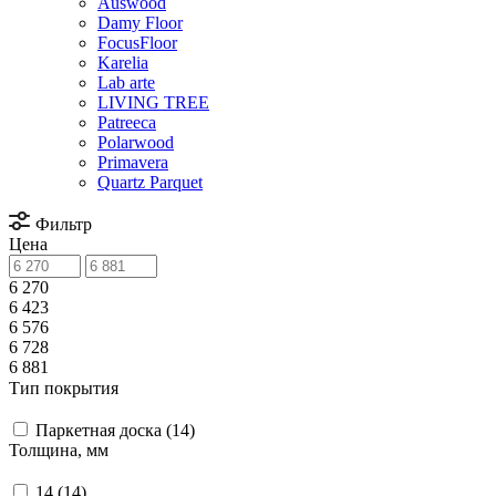
Auswood
Damy Floor
FocusFloor
Karelia
Lab arte
LIVING TREE
Patreeca
Polarwood
Primavera
Quartz Parquet
Фильтр
Цена
6 270
6 423
6 576
6 728
6 881
Тип покрытия
Паркетная доска (
14
)
Толщина, мм
14 (
14
)