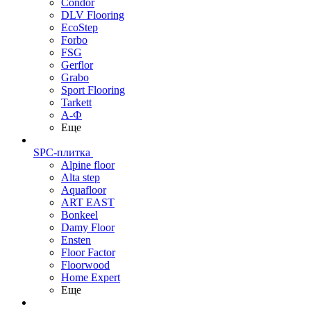
Condor
DLV Flooring
EcoStep
Forbo
FSG
Gerflor
Grabo
Sport Flooring
Tarkett
А-Ф
Еще
SPC-плитка
Alpine floor
Alta step
Aquafloor
ART EAST
Bonkeel
Damy Floor
Ensten
Floor Factor
Floorwood
Home Expert
Еще