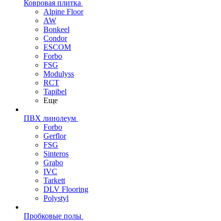
Ковровая плитка
Alpine Floor
AW
Bonkeel
Condor
ESCOM
Forbo
FSG
Modulyss
RCT
Tapibel
Еще
ПВХ линолеум
Forbo
Gerflor
FSG
Sinteros
Grabo
IVC
Tarkett
DLV Flooring
Polystyl
Пробковые полы