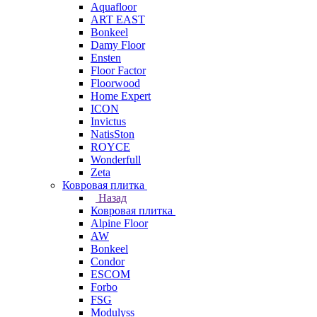
Aquafloor
ART EAST
Bonkeel
Damy Floor
Ensten
Floor Factor
Floorwood
Home Expert
ICON
Invictus
NatisSton
ROYCE
Wonderfull
Zeta
Ковровая плитка
Назад
Ковровая плитка
Alpine Floor
AW
Bonkeel
Condor
ESCOM
Forbo
FSG
Modulyss