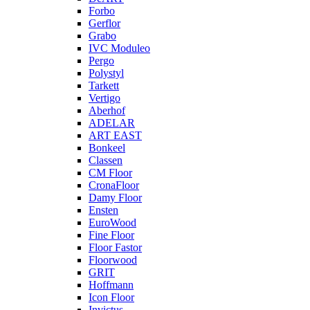
Forbo
Gerflor
Grabo
IVC Moduleo
Pergo
Polystyl
Tarkett
Vertigo
Aberhof
ADELAR
ART EAST
Bonkeel
Classen
CM Floor
CronaFloor
Damy Floor
Ensten
EuroWood
Fine Floor
Floor Fastor
Floorwood
GRIT
Hoffmann
Icon Floor
Invictus