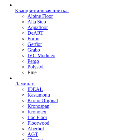
Кварцвиниловая плитка
Alpine Floor
Alta Step
Aquafloor
DeART
Forbo
Gerflor
Grabo
IVC Moduleo
Pergo
Polystyl
Еще
Ламинат
IDEAL
Kastamonu
Krono Original
Kronospan
Kronotex
Loc Floor
Floorwood
Aberhof
AGT
Classen