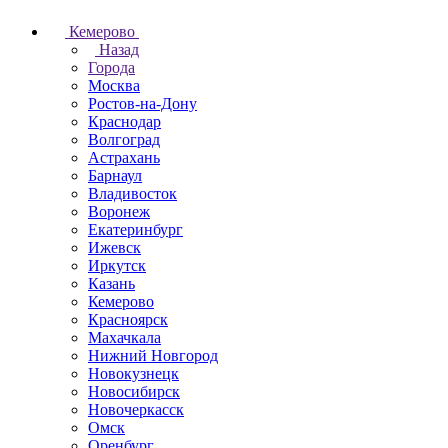
Кемерово
Назад
Города
Москва
Ростов-на-Дону
Краснодар
Волгоград
Астрахань
Барнаул
Владивосток
Воронеж
Екатеринбург
Ижевск
Иркутск
Казань
Кемерово
Красноярск
Махачкала
Нижний Новгород
Новокузнецк
Новосибирск
Новочеркаcск
Омск
Оренбург