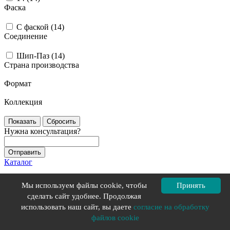
Фаска
С фаской (
14
)
Соединение
Шип-Паз (
14
)
Страна производства
Формат
Коллекция
Сбросить
Нужна консультация?
Каталог
Акции
Мы используем файлы cookie, чтобы
Принять
Услуги
сделать сайт удобнее. Продолжая
Доставка
использовать наш сайт, вы даете
согласие на обработку
Компания
файлов cookie
Сотрудники