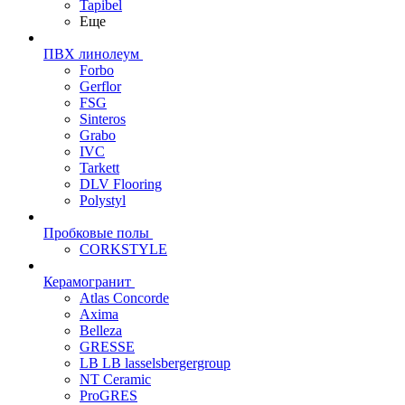
Tapibel
Еще
ПВХ линолеум
Forbo
Gerflor
FSG
Sinteros
Grabo
IVC
Tarkett
DLV Flooring
Polystyl
Пробковые полы
CORKSTYLE
Керамогранит
Atlas Concorde
Axima
Belleza
GRESSE
LB LB lasselsbergergroup
NT Ceramic
ProGRES