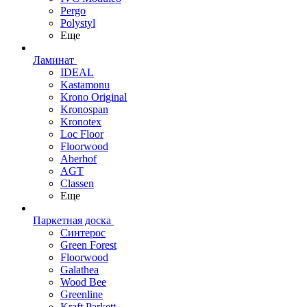
Pergo
Polystyl
Еще
Ламинат
IDEAL
Kastamonu
Krono Original
Kronospan
Kronotex
Loc Floor
Floorwood
Aberhof
AGT
Classen
Еще
Паркетная доска
Синтерос
Green Forest
Floorwood
Galathea
Wood Bee
Greenline
Kraft Parkett