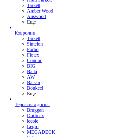
Tarkett
Amber Wood
Auswood
Еще
Ковролин
Tarkett
Sintelon
Forbo
Flotex
Condor
BIG
Balta
AW
Balsan
Bonkeel
Еще
Террасная доска
Bruggan
Dortmax
lecole
Legro
MEGADECK