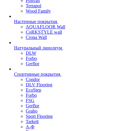
Polivan
Terrapol
Wood Family
Настенные покрытия
AQUAFLOOR Wall
CoRKSTYLE wall
Crona Wall
Натуральный линолеум
DLW
Forbo
Gerflor
Спортивные покрытия
Condor
DLV Flooring
EcoStep
Forbo
FSG
Gerflor
Grabo
Sport Flooring
Tarkett
А-Ф