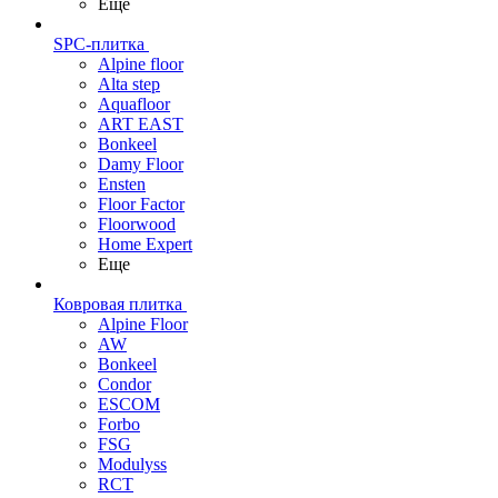
Еще
SPC-плитка
Alpine floor
Alta step
Aquafloor
ART EAST
Bonkeel
Damy Floor
Ensten
Floor Factor
Floorwood
Home Expert
Еще
Ковровая плитка
Alpine Floor
AW
Bonkeel
Condor
ESCOM
Forbo
FSG
Modulyss
RCT