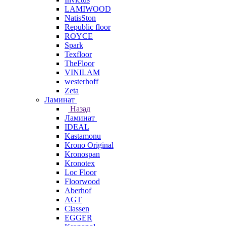
LAMIWOOD
NatisSton
Republic floor
ROYCE
Spark
Texfloor
TheFloor
VINILAM
westerhoff
Zeta
Ламинат
Назад
Ламинат
IDEAL
Kastamonu
Krono Original
Kronospan
Kronotex
Loc Floor
Floorwood
Aberhof
AGT
Classen
EGGER