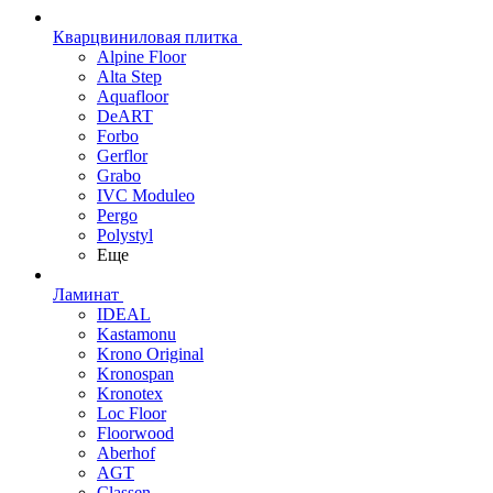
Кварцвиниловая плитка
Alpine Floor
Alta Step
Aquafloor
DeART
Forbo
Gerflor
Grabo
IVC Moduleo
Pergo
Polystyl
Еще
Ламинат
IDEAL
Kastamonu
Krono Original
Kronospan
Kronotex
Loc Floor
Floorwood
Aberhof
AGT
Classen