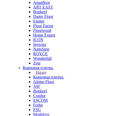
Aquafloor
ART EAST
Bonkeel
Damy Floor
Ensten
Floor Factor
Floorwood
Home Expert
ICON
Invictus
NatisSton
ROYCE
Wonderfull
Zeta
Ковровая плитка
Назад
Ковровая плитка
Alpine Floor
AW
Bonkeel
Condor
ESCOM
Forbo
FSG
Modulyss