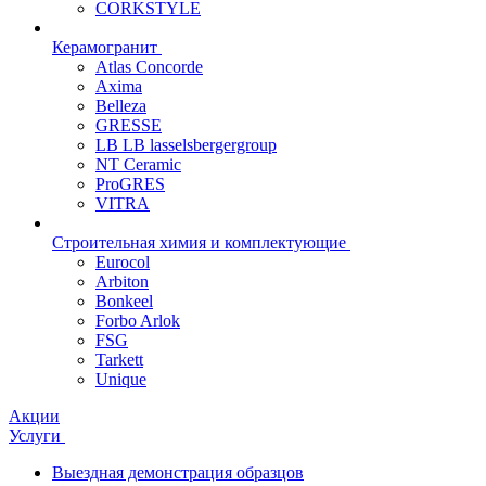
CORKSTYLE
Керамогранит
Atlas Concorde
Axima
Belleza
GRESSE
LB LB lasselsbergergroup
NT Ceramic
ProGRES
VITRA
Строительная химия и комплектующие
Eurocol
Arbiton
Bonkeel
Forbo Arlok
FSG
Tarkett
Unique
Акции
Услуги
Выездная демонстрация образцов