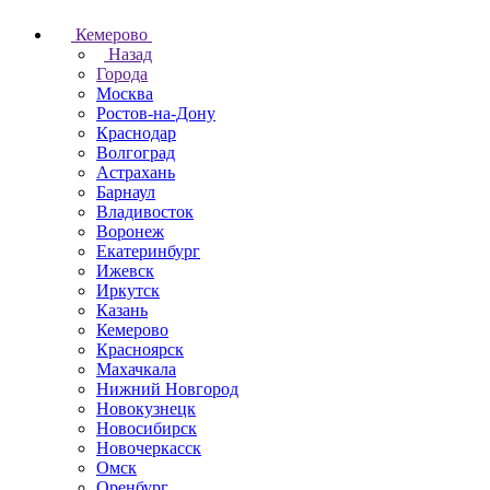
Кемерово
Назад
Города
Москва
Ростов-на-Дону
Краснодар
Волгоград
Астрахань
Барнаул
Владивосток
Воронеж
Екатеринбург
Ижевск
Иркутск
Казань
Кемерово
Красноярск
Махачкала
Нижний Новгород
Новокузнецк
Новосибирск
Новочеркаcск
Омск
Оренбург