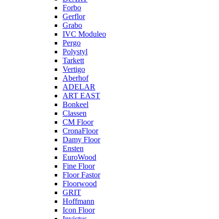
Forbo
Gerflor
Grabo
IVC Moduleo
Pergo
Polystyl
Tarkett
Vertigo
Aberhof
ADELAR
ART EAST
Bonkeel
Classen
CM Floor
CronaFloor
Damy Floor
Ensten
EuroWood
Fine Floor
Floor Fastor
Floorwood
GRIT
Hoffmann
Icon Floor
Invictus