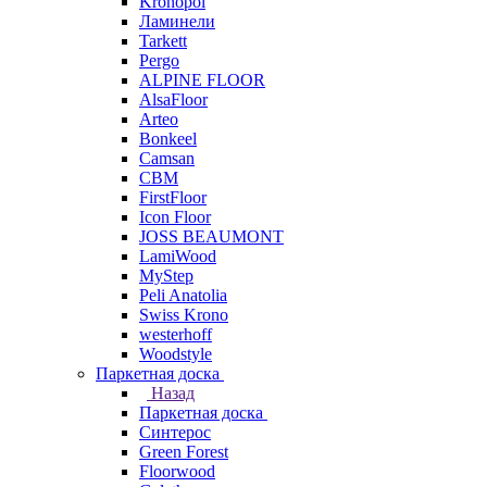
Kronopol
Ламинели
Tarkett
Pergo
ALPINE FLOOR
AlsaFloor
Arteo
Bonkeel
Camsan
CBM
FirstFloor
Icon Floor
JOSS BEAUMONT
LamiWood
MyStep
Peli Anatolia
Swiss Krono
westerhoff
Woodstyle
Паркетная доска
Назад
Паркетная доска
Синтерос
Green Forest
Floorwood