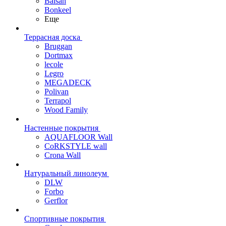
Balsan
Bonkeel
Еще
Террасная доска
Bruggan
Dortmax
lecole
Legro
MEGADECK
Polivan
Terrapol
Wood Family
Настенные покрытия
AQUAFLOOR Wall
CoRKSTYLE wall
Crona Wall
Натуральный линолеум
DLW
Forbo
Gerflor
Спортивные покрытия