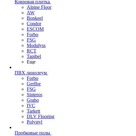
Ковровая плитка
Alpine Floor
AW
Bonkeel
Condor
ESCOM
Forbo
FSG
Modulyss
RCT
Tapibel
Еще
ПВХ линолеум
Forbo
Gerflor
FSG
Sinteros
Grabo
IVC
Tarkett
DLV Flooring
Polystyl
Пробковые полы