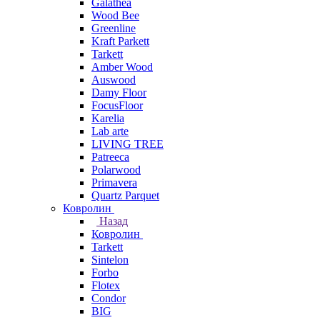
Galathea
Wood Bee
Greenline
Kraft Parkett
Tarkett
Amber Wood
Auswood
Damy Floor
FocusFloor
Karelia
Lab arte
LIVING TREE
Patreeca
Polarwood
Primavera
Quartz Parquet
Ковролин
Назад
Ковролин
Tarkett
Sintelon
Forbo
Flotex
Condor
BIG