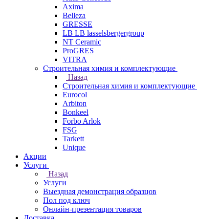
Axima
Belleza
GRESSE
LB LB lasselsbergergroup
NT Ceramic
ProGRES
VITRA
Строительная химия и комплектующие
Назад
Строительная химия и комплектующие
Eurocol
Arbiton
Bonkeel
Forbo Arlok
FSG
Tarkett
Unique
Акции
Услуги
Назад
Услуги
Выездная демонстрация образцов
Пол под ключ
Онлайн-презентация товаров
Доставка