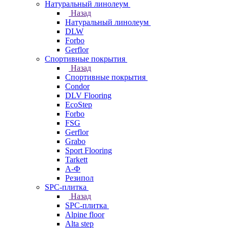
Натуральный линолеум
Назад
Натуральный линолеум
DLW
Forbo
Gerflor
Спортивные покрытия
Назад
Спортивные покрытия
Condor
DLV Flooring
EcoStep
Forbo
FSG
Gerflor
Grabo
Sport Flooring
Tarkett
А-Ф
Резипол
SPC-плитка
Назад
SPC-плитка
Alpine floor
Alta step