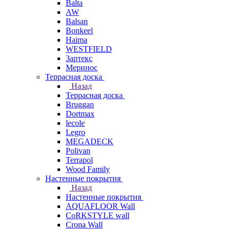
Balta
AW
Balsan
Bonkeel
Haima
WESTFIELD
Зартекс
Меринос
Террасная доска
Назад
Террасная доска
Bruggan
Dortmax
lecole
Legro
MEGADECK
Polivan
Terrapol
Wood Family
Настенные покрытия
Назад
Настенные покрытия
AQUAFLOOR Wall
CoRKSTYLE wall
Crona Wall