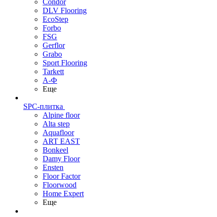
Condor
DLV Flooring
EcoStep
Forbo
FSG
Gerflor
Grabo
Sport Flooring
Tarkett
А-Ф
Еще
SPC-плитка
Alpine floor
Alta step
Aquafloor
ART EAST
Bonkeel
Damy Floor
Ensten
Floor Factor
Floorwood
Home Expert
Еще