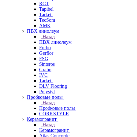
RCT
Tapibel
Tarkett
TecSom
АМК
ПВХ линолеум
Назад
ПВХ линолеум
Forbo
Gerflor
FSG
Sinteros
Grabo
IVC
Tarkett
DLV Flooring
Polystyl
Пробковые полы
Назад
Пробковые полы
CORKSTYLE
Керамогранит
Назад
Керамогранит
Atlas Concorde