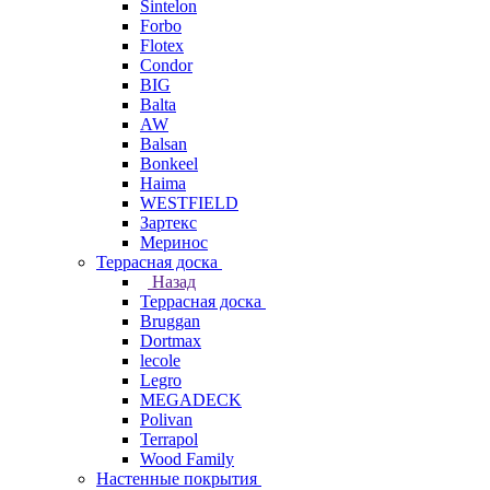
Sintelon
Forbo
Flotex
Condor
BIG
Balta
AW
Balsan
Bonkeel
Haima
WESTFIELD
Зартекс
Меринос
Террасная доска
Назад
Террасная доска
Bruggan
Dortmax
lecole
Legro
MEGADECK
Polivan
Terrapol
Wood Family
Настенные покрытия