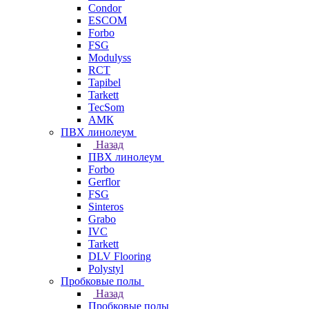
Condor
ESCOM
Forbo
FSG
Modulyss
RCT
Tapibel
Tarkett
TecSom
АМК
ПВХ линолеум
Назад
ПВХ линолеум
Forbo
Gerflor
FSG
Sinteros
Grabo
IVC
Tarkett
DLV Flooring
Polystyl
Пробковые полы
Назад
Пробковые полы