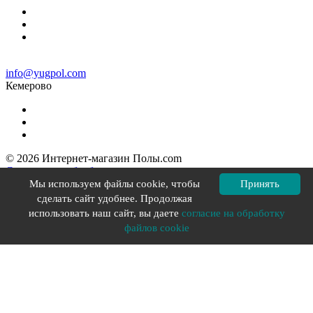
info@yugpol.com
Кемерово
© 2026 Интернет-магазин Полы.com
Согласие на обработку персональных данных
Политика конфиденциальности
Мы используем файлы cookie, чтобы
Принять
Политика в отношении файлов cookie
сделать сайт удобнее. Продолжая
Разработка сайта YOU-X
использовать наш сайт, вы даете
согласие на обработку
файлов cookie