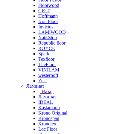
Floorwood
GRIT
Hoffmann
Icon Floor
Invictus
LAMIWOOD
NatisSton
Republic floor
ROYCE
Spark
Texfloor
TheFloor
VINILAM
westerhoff
Zeta
Ламинат
Назад
Ламинат
IDEAL
Kastamonu
Krono Original
Kronospan
Kronotex
Loc Floor