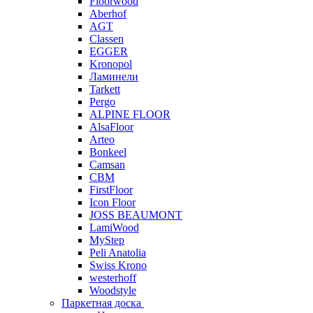
Floorwood
Aberhof
AGT
Classen
EGGER
Kronopol
Ламинели
Tarkett
Pergo
ALPINE FLOOR
AlsaFloor
Arteo
Bonkeel
Camsan
CBM
FirstFloor
Icon Floor
JOSS BEAUMONT
LamiWood
MyStep
Peli Anatolia
Swiss Krono
westerhoff
Woodstyle
Паркетная доска