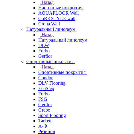
Назад
Настенные покрытия
AQUAFLOOR Wall
CoRKSTYLE wall
Crona Wall
Натуральный линолеум
Назад
Натуральный линолеум
DLW
Forbo
Gerflor
Спортивные покрытия
Назад
Спортивные покрытия
Condor
DLV Flooring
EcoStep
Forbo
FSG
Gerflor
Grabo
Sport Flooring
Tarkett
А-Ф
Резипол