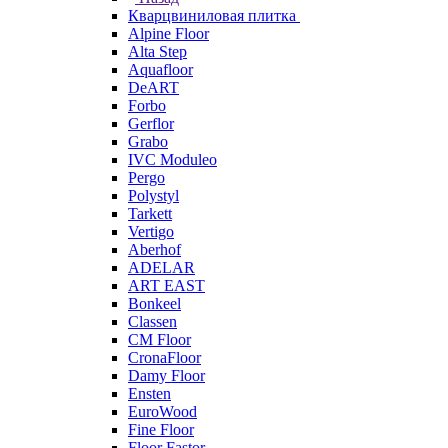
Кварцвиниловая плитка
Alpine Floor
Alta Step
Aquafloor
DeART
Forbo
Gerflor
Grabo
IVC Moduleo
Pergo
Polystyl
Tarkett
Vertigo
Aberhof
ADELAR
ART EAST
Bonkeel
Classen
CM Floor
CronaFloor
Damy Floor
Ensten
EuroWood
Fine Floor
Floor Fastor