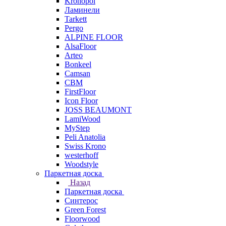
Kronopol
Ламинели
Tarkett
Pergo
ALPINE FLOOR
AlsaFloor
Arteo
Bonkeel
Camsan
CBM
FirstFloor
Icon Floor
JOSS BEAUMONT
LamiWood
MyStep
Peli Anatolia
Swiss Krono
westerhoff
Woodstyle
Паркетная доска
Назад
Паркетная доска
Синтерос
Green Forest
Floorwood