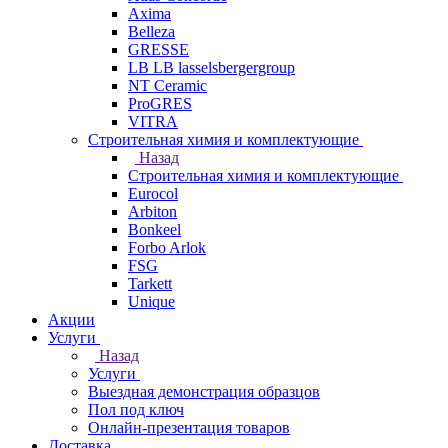
Axima
Belleza
GRESSE
LB LB lasselsbergergroup
NT Ceramic
ProGRES
VITRA
Строительная химия и комплектующие
Назад
Строительная химия и комплектующие
Eurocol
Arbiton
Bonkeel
Forbo Arlok
FSG
Tarkett
Unique
Акции
Услуги
Назад
Услуги
Выездная демонстрация образцов
Пол под ключ
Онлайн-презентация товаров
Доставка