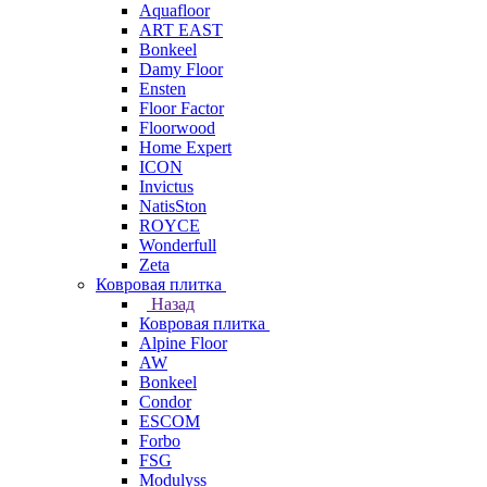
Aquafloor
ART EAST
Bonkeel
Damy Floor
Ensten
Floor Factor
Floorwood
Home Expert
ICON
Invictus
NatisSton
ROYCE
Wonderfull
Zeta
Ковровая плитка
Назад
Ковровая плитка
Alpine Floor
AW
Bonkeel
Condor
ESCOM
Forbo
FSG
Modulyss