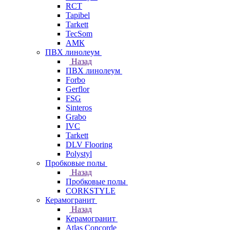
RCT
Tapibel
Tarkett
TecSom
АМК
ПВХ линолеум
Назад
ПВХ линолеум
Forbo
Gerflor
FSG
Sinteros
Grabo
IVC
Tarkett
DLV Flooring
Polystyl
Пробковые полы
Назад
Пробковые полы
CORKSTYLE
Керамогранит
Назад
Керамогранит
Atlas Concorde