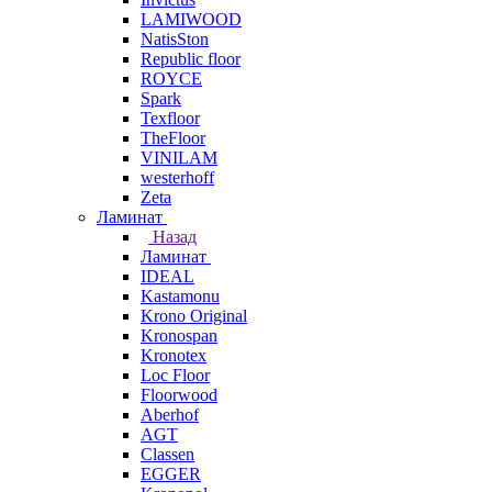
LAMIWOOD
NatisSton
Republic floor
ROYCE
Spark
Texfloor
TheFloor
VINILAM
westerhoff
Zeta
Ламинат
Назад
Ламинат
IDEAL
Kastamonu
Krono Original
Kronospan
Kronotex
Loc Floor
Floorwood
Aberhof
AGT
Classen
EGGER