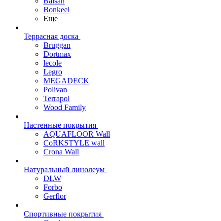
Balsan
Bonkeel
Еще
Террасная доска
Bruggan
Dortmax
lecole
Legro
MEGADECK
Polivan
Terrapol
Wood Family
Настенные покрытия
AQUAFLOOR Wall
CoRKSTYLE wall
Crona Wall
Натуральный линолеум
DLW
Forbo
Gerflor
Спортивные покрытия