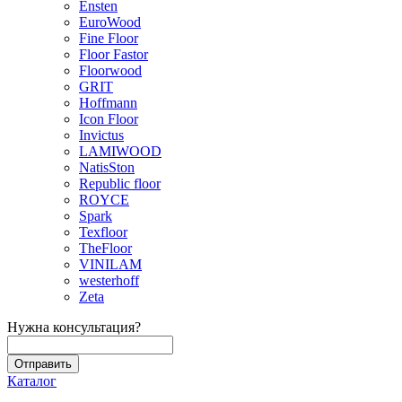
Ensten
EuroWood
Fine Floor
Floor Fastor
Floorwood
GRIT
Hoffmann
Icon Floor
Invictus
LAMIWOOD
NatisSton
Republic floor
ROYCE
Spark
Texfloor
TheFloor
VINILAM
westerhoff
Zeta
Нужна консультация?
Каталог