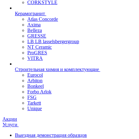
CORKSTYLE
Керамогранит
Atlas Concorde
Axima
Belleza
GRESSE
LB LB lasselsbergergroup
NT Ceramic
ProGRES
VITRA
Строительная химия и комплектующие
Eurocol
Arbiton
Bonkeel
Forbo Arlok
FSG
Tarkett
Unique
Акции
Услуги
Выездная демонстрация образцов