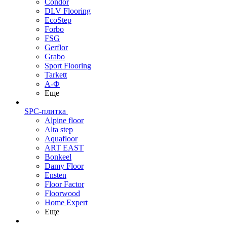
Condor
DLV Flooring
EcoStep
Forbo
FSG
Gerflor
Grabo
Sport Flooring
Tarkett
А-Ф
Еще
SPC-плитка
Alpine floor
Alta step
Aquafloor
ART EAST
Bonkeel
Damy Floor
Ensten
Floor Factor
Floorwood
Home Expert
Еще