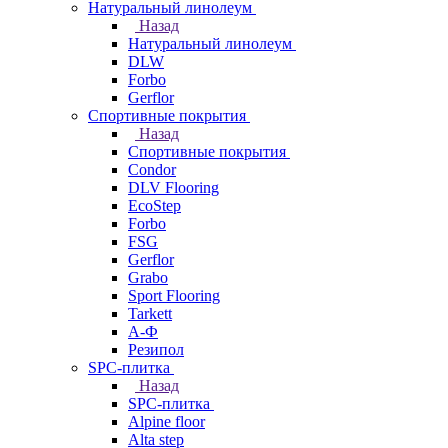
Натуральный линолеум
Назад
Натуральный линолеум
DLW
Forbo
Gerflor
Спортивные покрытия
Назад
Спортивные покрытия
Condor
DLV Flooring
EcoStep
Forbo
FSG
Gerflor
Grabo
Sport Flooring
Tarkett
А-Ф
Резипол
SPC-плитка
Назад
SPC-плитка
Alpine floor
Alta step