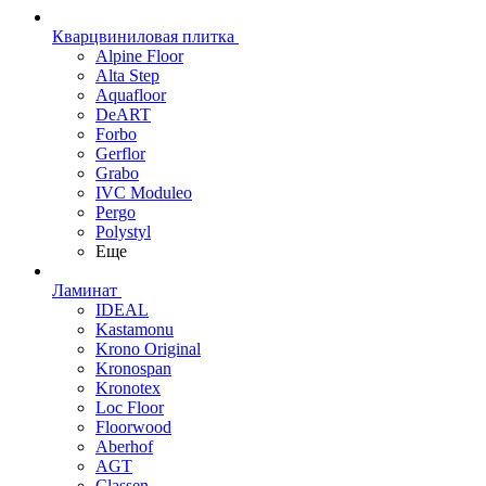
Кварцвиниловая плитка
Alpine Floor
Alta Step
Aquafloor
DeART
Forbo
Gerflor
Grabo
IVC Moduleo
Pergo
Polystyl
Еще
Ламинат
IDEAL
Kastamonu
Krono Original
Kronospan
Kronotex
Loc Floor
Floorwood
Aberhof
AGT
Classen