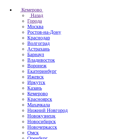
Кемерово
Назад
Города
Москва
Ростов-на-Дону
Краснодар
Волгоград
Астрахань
Барнаул
Владивосток
Воронеж
Екатеринбург
Ижевск
Иркутск
Казань
Кемерово
Красноярск
Махачкала
Нижний Новгород
Новокузнецк
Новосибирск
Новочеркаcск
Омск
Оренбург