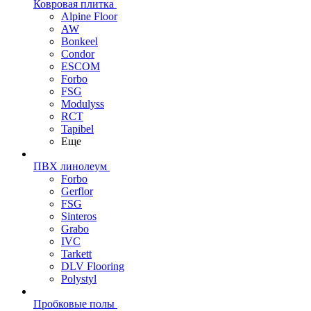
Ковровая плитка
Alpine Floor
AW
Bonkeel
Condor
ESCOM
Forbo
FSG
Modulyss
RCT
Tapibel
Еще
ПВХ линолеум
Forbo
Gerflor
FSG
Sinteros
Grabo
IVC
Tarkett
DLV Flooring
Polystyl
Пробковые полы