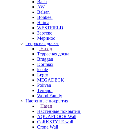
Balta
AW
Balsan
Bonkeel
Haima
WESTFIELD
Зартекс
Меринос
Террасная доска
Назад
Террасная доска
Bruggan
Dortmax
lecole
Legro
MEGADECK
Polivan
Terrapol
Wood Family
Настенные покрытия
Назад
Настенные покрытия
AQUAFLOOR Wall
CoRKSTYLE wall
Crona Wall