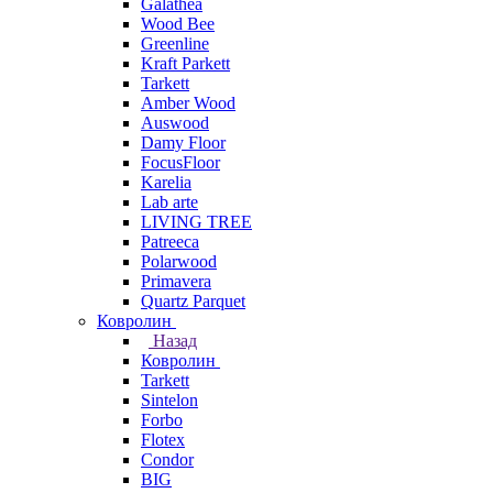
Galathea
Wood Bee
Greenline
Kraft Parkett
Tarkett
Amber Wood
Auswood
Damy Floor
FocusFloor
Karelia
Lab arte
LIVING TREE
Patreeca
Polarwood
Primavera
Quartz Parquet
Ковролин
Назад
Ковролин
Tarkett
Sintelon
Forbo
Flotex
Condor
BIG