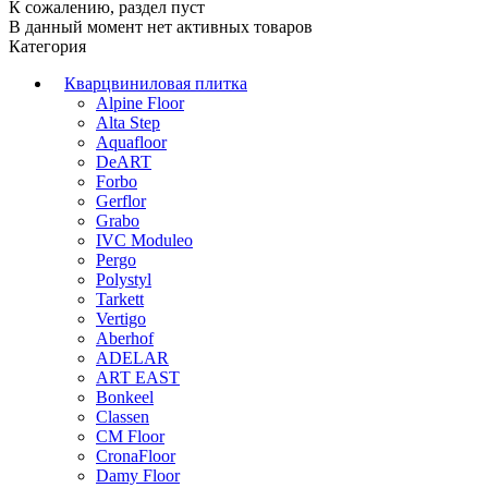
К сожалению, раздел пуст
В данный момент нет активных товаров
Категория
Кварцвиниловая плитка
Alpine Floor
Alta Step
Aquafloor
DeART
Forbo
Gerflor
Grabo
IVC Moduleo
Pergo
Polystyl
Tarkett
Vertigo
Aberhof
ADELAR
ART EAST
Bonkeel
Classen
CM Floor
CronaFloor
Damy Floor