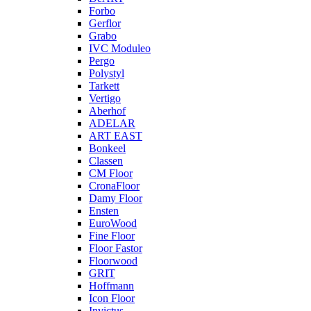
Forbo
Gerflor
Grabo
IVC Moduleo
Pergo
Polystyl
Tarkett
Vertigo
Aberhof
ADELAR
ART EAST
Bonkeel
Classen
CM Floor
CronaFloor
Damy Floor
Ensten
EuroWood
Fine Floor
Floor Fastor
Floorwood
GRIT
Hoffmann
Icon Floor
Invictus