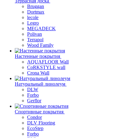
Террасная доска
Bruggan
Dortmax
lecole
Legro
MEGADECK
Polivan
Terrapol
Wood Family
Настенные покрытия
AQUAFLOOR Wall
CoRKSTYLE wall
Crona Wall
Натуральный линолеум
DLW
Forbo
Gerflor
Спортивные покрытия
Condor
DLV Flooring
EcoStep
Forbo