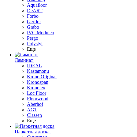
Aquafloor
DeART
Forbo
Gerflor
Grabo
IVC Moduleo
Pergo
Polystyl
Еще
Ламинат
IDEAL
Kastamonu
Krono Original
Kronospan
Kronotex
Loc Floor
Floorwood
Aberhof
AGT
Classen
Еще
Паркетная доска