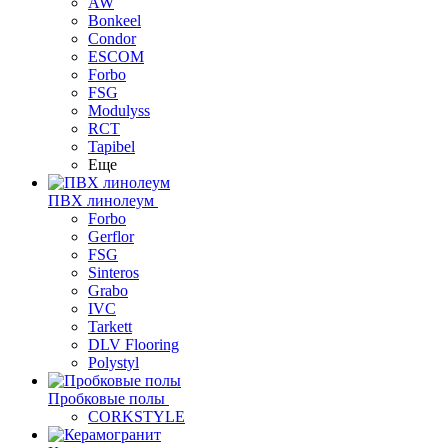
AW
Bonkeel
Condor
ESCOM
Forbo
FSG
Modulyss
RCT
Tapibel
Еще
ПВХ линолеум
Forbo
Gerflor
FSG
Sinteros
Grabo
IVC
Tarkett
DLV Flooring
Polystyl
Пробковые полы
CORKSTYLE