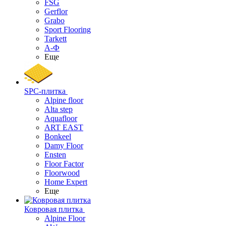
FSG
Gerflor
Grabo
Sport Flooring
Tarkett
А-Ф
Еще
SPC-плитка
Alpine floor
Alta step
Aquafloor
ART EAST
Bonkeel
Damy Floor
Ensten
Floor Factor
Floorwood
Home Expert
Еще
Ковровая плитка
Alpine Floor