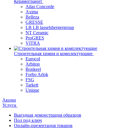
Керамогранит
Atlas Concorde
Axima
Belleza
GRESSE
LB LB lasselsbergergroup
NT Ceramic
ProGRES
VITRA
Строительная химия и комплектующие
Eurocol
Arbiton
Bonkeel
Forbo Arlok
FSG
Tarkett
Unique
Акции
Услуги
Выездная демонстрация образцов
Пол под ключ
Онлайн-презентация товаров