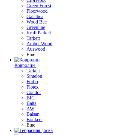
Синтерос
Green Forest
Floorwood
Galathea
Wood Bee
Greenline
Kraft Parkett
Tarkett
Amber Wood
Auswood
Еще
Ковролин
Tarkett
Sintelon
Forbo
Flotex
Condor
BIG
Balta
AW
Balsan
Bonkeel
Еще