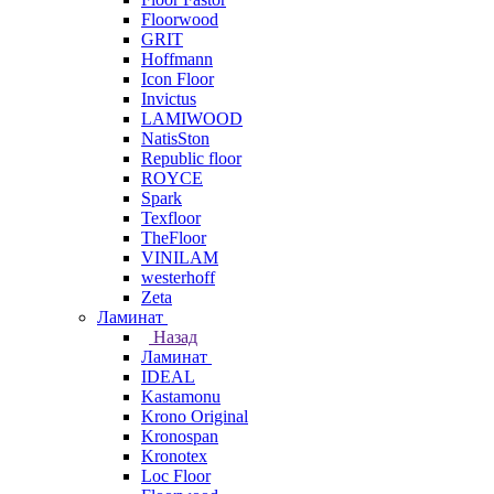
Floorwood
GRIT
Hoffmann
Icon Floor
Invictus
LAMIWOOD
NatisSton
Republic floor
ROYCE
Spark
Texfloor
TheFloor
VINILAM
westerhoff
Zeta
Ламинат
Назад
Ламинат
IDEAL
Kastamonu
Krono Original
Kronospan
Kronotex
Loc Floor