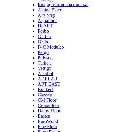
Кварцвиниловая плитка
Alpine Floor
Alta Step
Aquafloor
DeART
Forbo
Gerflor
Grabo
IVC Moduleo
Pergo
Polystyl
Tarkett
Vertigo
Aberhof
ADELAR
ART EAST
Bonkeel
Classen
CM Floor
CronaFloor
Damy Floor
Ensten
EuroWood
Fine Floor
Floor Fastor