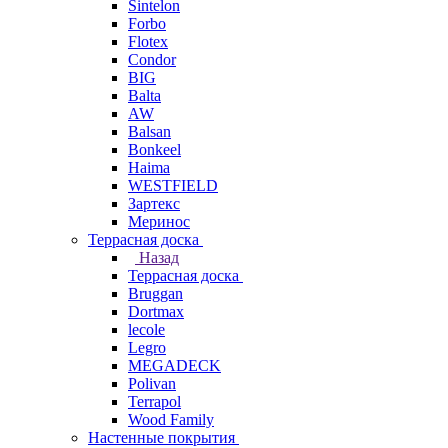
Sintelon
Forbo
Flotex
Condor
BIG
Balta
AW
Balsan
Bonkeel
Haima
WESTFIELD
Зартекс
Меринос
Террасная доска
Назад
Террасная доска
Bruggan
Dortmax
lecole
Legro
MEGADECK
Polivan
Terrapol
Wood Family
Настенные покрытия