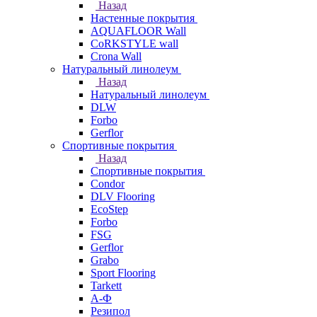
Назад
Настенные покрытия
AQUAFLOOR Wall
CoRKSTYLE wall
Crona Wall
Натуральный линолеум
Назад
Натуральный линолеум
DLW
Forbo
Gerflor
Спортивные покрытия
Назад
Спортивные покрытия
Condor
DLV Flooring
EcoStep
Forbo
FSG
Gerflor
Grabo
Sport Flooring
Tarkett
А-Ф
Резипол