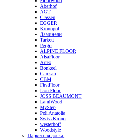
Floorwood
Aberhof
AGT
Classen
EGGER
Kronopol
Ламинели
Tarkett
Pergo
ALPINE FLOOR
AlsaFloor
Arteo
Bonkeel
Camsan
CBM
FirstFloor
Icon Floor
JOSS BEAUMONT
LamiWood
MyStep
Peli Anatolia
Swiss Krono
westerhoff
Woodstyle
Паркетная доска