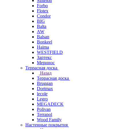
Sintelon
Forbo
Flotex
Condor
BIG
Balta
AW
Balsan
Bonkeel
Haima
WESTFIELD
Зартекс
Меринос
Террасная доска
Назад
Террасная доска
Bruggan
Dortmax
lecole
Legro
MEGADECK
Polivan
Terrapol
Wood Family
Настенные покрытия