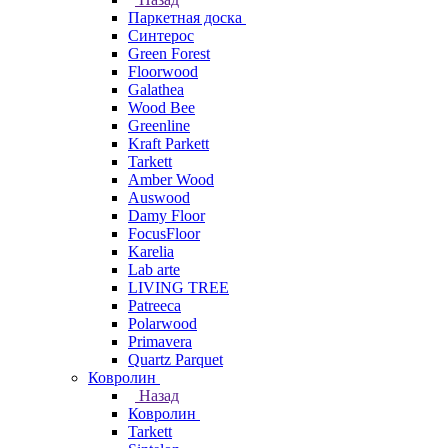
Паркетная доска
Синтерос
Green Forest
Floorwood
Galathea
Wood Bee
Greenline
Kraft Parkett
Tarkett
Amber Wood
Auswood
Damy Floor
FocusFloor
Karelia
Lab arte
LIVING TREE
Patreeca
Polarwood
Primavera
Quartz Parquet
Ковролин
Назад
Ковролин
Tarkett