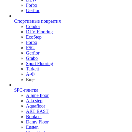
Forbo
Gerflor
Спортивные покрытия
Condor
DLV Flooring
EcoStep
Forbo
FSG
Gerflor
Grabo
Sport Flooring
Tarkett
А-Ф
Еще
SPC-плитка
Alpine floor
Alta step
Aquafloor
ART EAST
Bonkeel
Damy Floor
Ensten