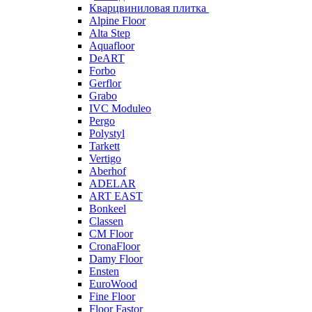
Кварцвиниловая плитка
Alpine Floor
Alta Step
Aquafloor
DeART
Forbo
Gerflor
Grabo
IVC Moduleo
Pergo
Polystyl
Tarkett
Vertigo
Aberhof
ADELAR
ART EAST
Bonkeel
Classen
CM Floor
CronaFloor
Damy Floor
Ensten
EuroWood
Fine Floor
Floor Fastor