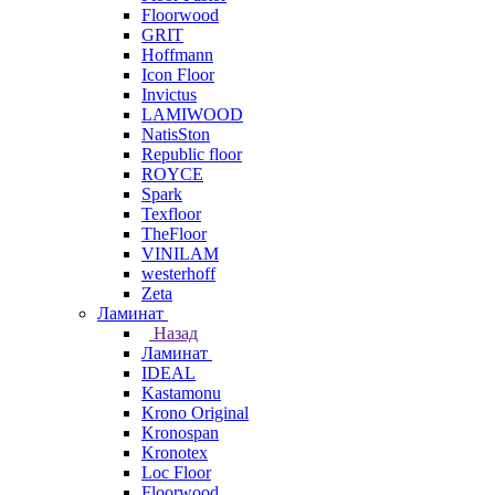
Floorwood
GRIT
Hoffmann
Icon Floor
Invictus
LAMIWOOD
NatisSton
Republic floor
ROYCE
Spark
Texfloor
TheFloor
VINILAM
westerhoff
Zeta
Ламинат
Назад
Ламинат
IDEAL
Kastamonu
Krono Original
Kronospan
Kronotex
Loc Floor
Floorwood