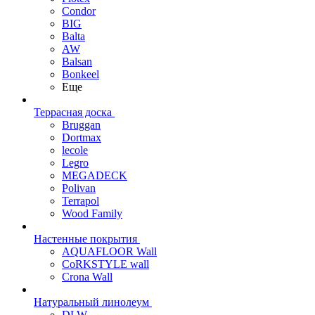
Condor
BIG
Balta
AW
Balsan
Bonkeel
Еще
Террасная доска
Bruggan
Dortmax
lecole
Legro
MEGADECK
Polivan
Terrapol
Wood Family
Настенные покрытия
AQUAFLOOR Wall
CoRKSTYLE wall
Crona Wall
Натуральный линолеум
DLW