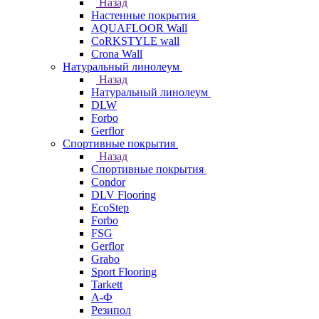
Назад
Настенные покрытия
AQUAFLOOR Wall
CoRKSTYLE wall
Crona Wall
Натуральный линолеум
Назад
Натуральный линолеум
DLW
Forbo
Gerflor
Спортивные покрытия
Назад
Спортивные покрытия
Condor
DLV Flooring
EcoStep
Forbo
FSG
Gerflor
Grabo
Sport Flooring
Tarkett
А-Ф
Резипол