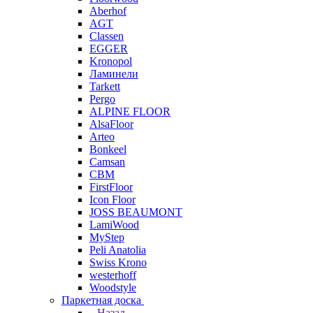
Aberhof
AGT
Classen
EGGER
Kronopol
Ламинели
Tarkett
Pergo
ALPINE FLOOR
AlsaFloor
Arteo
Bonkeel
Camsan
CBM
FirstFloor
Icon Floor
JOSS BEAUMONT
LamiWood
MyStep
Peli Anatolia
Swiss Krono
westerhoff
Woodstyle
Паркетная доска
Назад