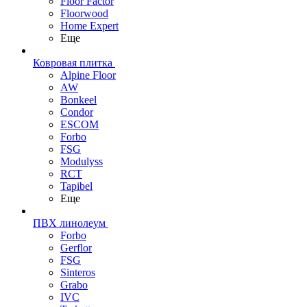
Floor Factor
Floorwood
Home Expert
Еще
Ковровая плитка
Alpine Floor
AW
Bonkeel
Condor
ESCOM
Forbo
FSG
Modulyss
RCT
Tapibel
Еще
ПВХ линолеум
Forbo
Gerflor
FSG
Sinteros
Grabo
IVC