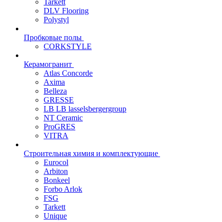
Tarkett
DLV Flooring
Polystyl
Пробковые полы
CORKSTYLE
Керамогранит
Atlas Concorde
Axima
Belleza
GRESSE
LB LB lasselsbergergroup
NT Ceramic
ProGRES
VITRA
Строительная химия и комплектующие
Eurocol
Arbiton
Bonkeel
Forbo Arlok
FSG
Tarkett
Unique